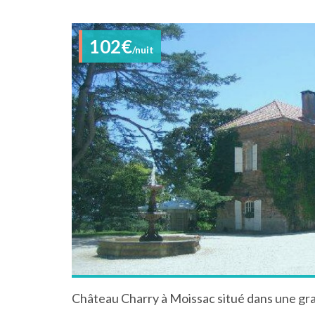
102€
/nuit