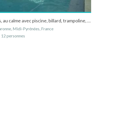
maison de campagne 12pers, au calme avec piscine, billard, trampoline, baby foot
aronne, Midi-Pyrénées, France
12 personnes