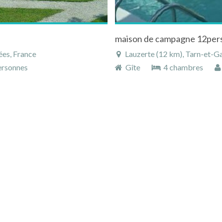
ées, France
Lauzerte (12 km), Tarn-et-G
rsonnes
Gîte
4 chambres