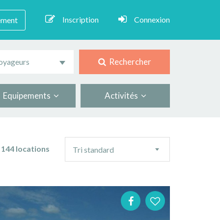
Inscription
Connexion
ement
Rechercher
oyageurs
Equipements
Activités
Ordre
144 locations
Tri standard
de
tri