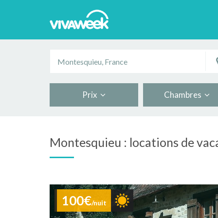
Prix
Chambres
Montesquieu : locations de vac
100€
/nuit