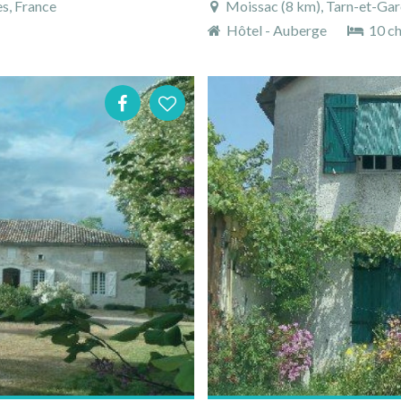
s, France
Moissac (8 km), Tarn-et-Gar
Hôtel - Auberge
10 c