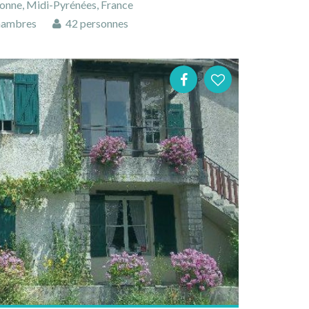
onne, Midi-Pyrénées, France
hambres
42 personnes