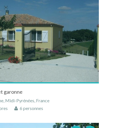
et garonne
ne, Midi-Pyrénées, France
bres
6 personnes