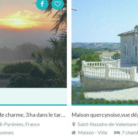
Domaine Les Matins Rubis, chambre d'hôte de charme, 3 ha dans le tarn & garonne
Maison quercynoise,vue dég
di-Pyrénées, France
Saint-Nazaire-de-Valentane 
sonnes
Maison - Villa
7 cham