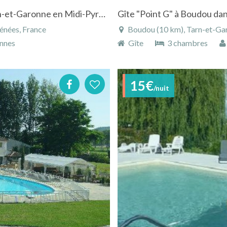
Maison du 18ème à Montagudet dans le Tarn-et-Garonne en Midi-Pyrénées avec piscine
énées, France
Boudou (10 km), Tarn-et-Gar
nnes
Gîte
3 chambres
15€
/nuit