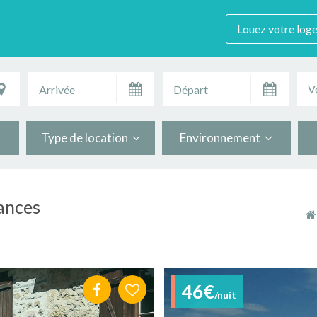
Louez votre log
V
Type de location
Environnement
ances
46€
/nuit