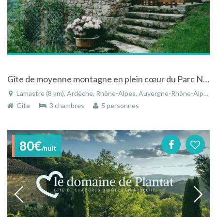
Gîte de moyenne montagne en plein cœur du Parc Naturel des Monts d'Ardèche
Lamastre (8 km), Ardèche, Rhône-Alpes, Auvergne-Rhône-Alpes, France
Gîte
3 chambres
5 personnes
80€
/nuit