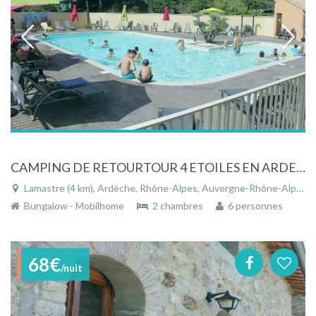
CAMPING DE RETOURTOUR 4 ETOILES EN ARDECHE. BORD DE RIVIERE, PISCINE CHAUFFEE
Lamastre (4 km), Ardèche, Rhône-Alpes, Auvergne-Rhône-Alpes, France
Bungalow - Mobilhome
2 chambres
6 personnes
68€
/nuit