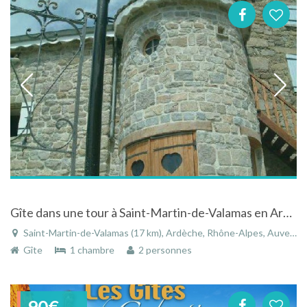
Gîte dans une tour à Saint-Martin-de-Valamas en Ardèche en Rhône-Alpes
Saint-Martin-de-Valamas (17 km), Ardèche, Rhône-Alpes, Auvergne-Rhône-Alpes, France
Gîte
1 chambre
2 personnes
90€