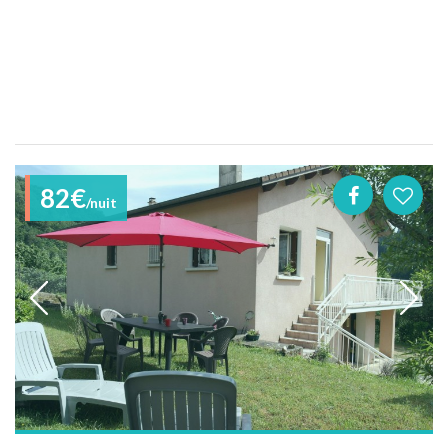
82€
/nuit