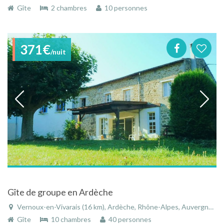
Gîte
2 chambres
10 personnes
371€
/nuit
Gîte de groupe en Ardèche
Vernoux-en-Vivarais (16 km), Ardèche, Rhône-Alpes, Auvergne-Rhône-Alpes, France
Gîte
10 chambres
40 personnes