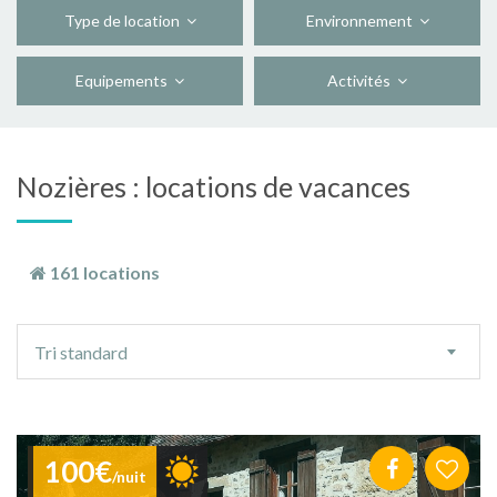
Type de location
Environnement
Equipements
Activités
Nozières : locations de vacances
161 locations
Ordre
Tri standard
de
tri
100€
/nuit