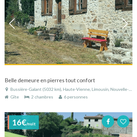
Belle demeure en pierres tout confort
Bussière-Galant (5032 km), Haute-Vienne, Limousin, Nouvelle-Aquitaine, France
Gîte
2 chambres
6 personnes
16€
/nuit