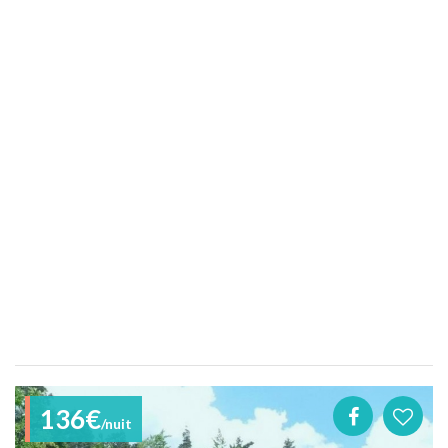
136€
/nuit