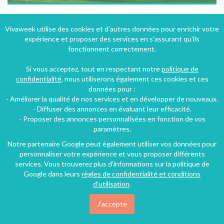
Le charme d'une maison de grand mère pour des vacances d'aujourd'hui auChambon-sur-Lignon
Vivaweek utilise des cookies et d'autres données pour enrichir votre
expérience et proposer des services en s'assurant qu'ils
Le Chambon-sur-Lignon (20 km), Haute-Loire, Auvergne, Auvergne-Rhône-Alpes, France
fonctionnent correctement.
Maison - Villa
6 chambres
13 personnes
Si vous acceptez, tout en respectant notre
politique de
confidentialité
, nous utiliserons également ces cookies et ces
données pour :
41€
- Améliorer la qualité de nos services et en développer de nouveaux.
/nuit
- Diffuser des annonces en évaluant leur efficacité.
- Proposer des annonces personnalisées en fonction de vos
paramètres.
Notre partenaire Google peut également utiliser vos données pour
personnaliser votre expérience et vous proposer différents
services. Vous trouverez plus d'informations sur la politique de
Google dans leurs
règles de confidentialité et conditions
d'utilisation
.
J'accepte