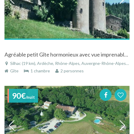
Agréable petit Gîte hormonieux avec vue imprenable situé au calme à Silhac dans le Rhône-Alpes
Silhac (19 km), Ardèche, Rhône-Alpes, Auvergne-Rhône-Alpes, France
Gîte
1 chambre
2 personnes
90€
/nuit