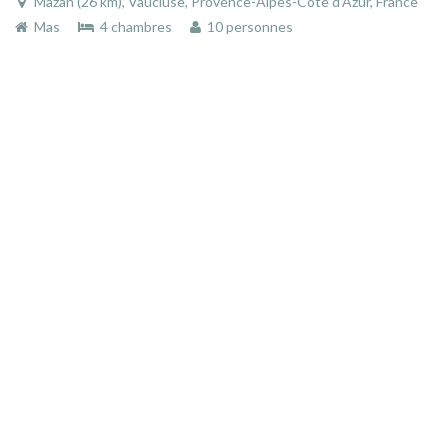
Mazan (26 km), Vaucluse, Provence-Alpes-Côte d'Azur, France
Mas
4 chambres
10 personnes