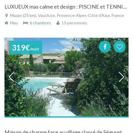
LUXUEUX mas calme et design : PISCINE et TENNIS à Mazan dans le Vaucluse en Provence
Mazan (25 km), Vaucluse, Provence-Alpes-Côte d'Azur, France
Mas
6 chambres
15 personnes
319€
/nuit
Maison de charme face au village classé de Séguret dans le Vaucluse avec piscine