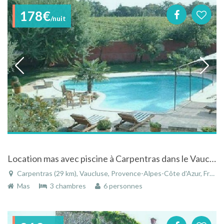
178€
/nuit
Location mas avec piscine à Carpentras dans le Vaucluse avec vue sur le Mont Ventoux
Carpentras (29 km), Vaucluse, Provence-Alpes-Côte d'Azur, France
Mas
3 chambres
6 personnes