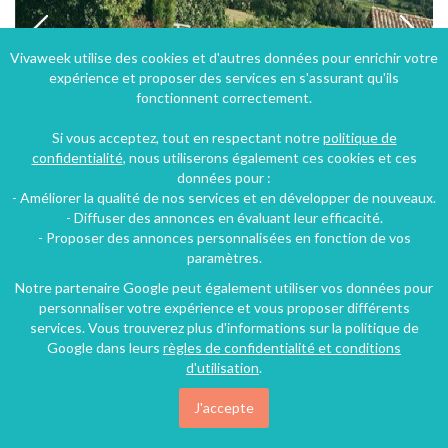
Vivaweek utilise des cookies et d'autres données pour enrichir votre
expérience et proposer des services en s'assurant qu'ils
fonctionnent correctement.
Si vous acceptez, tout en respectant notre
politique de
confidentialité
, nous utiliserons également ces cookies et ces
données pour :
- Améliorer la qualité de nos services et en développer de nouveaux.
maison de vacances "Le Mas des Sources" à Visan dans le Vaucluse - Provence-Alpes-Côte d'Azur
- Diffuser des annonces en évaluant leur efficacité.
- Proposer des annonces personnalisées en fonction de vos
Visan (31 km), Vaucluse, Provence-Alpes-Côte d'Azur, France
paramètres.
Mas
7 chambres
15 personnes
Notre partenaire Google peut également utiliser vos données pour
personnaliser votre expérience et vous proposer différents
services. Vous trouverez plus d'informations sur la politique de
Google dans leurs
règles de confidentialité et conditions
642€
/nuit
d'utilisation
.
J'accepte