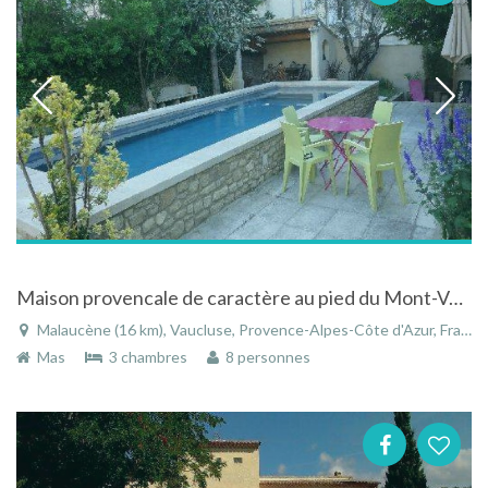
Maison provencale de caractère au pied du Mont-Ventoux
Malaucène (16 km), Vaucluse, Provence-Alpes-Côte d'Azur, France
Mas
3 chambres
8 personnes