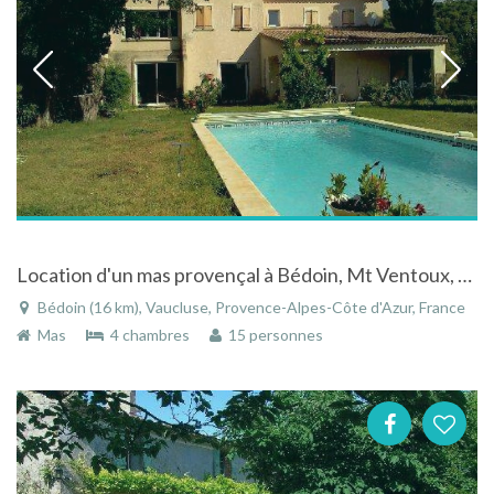
Location d'un mas provençal à Bédoin, Mt Ventoux, Vaucluse.
Bédoin (16 km), Vaucluse, Provence-Alpes-Côte d'Azur, France
Mas
4 chambres
15 personnes