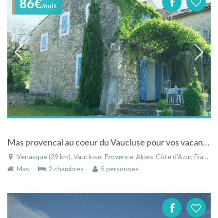
86€
/nuit
Mas provencal au coeur du Vaucluse pour vos vacances en Provence
Venasque (29 km), Vaucluse, Provence-Alpes-Côte d'Azur, France
Mas
2 chambres
5 personnes