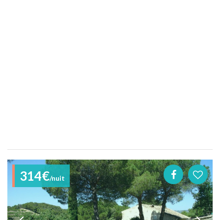
314€
/nuit