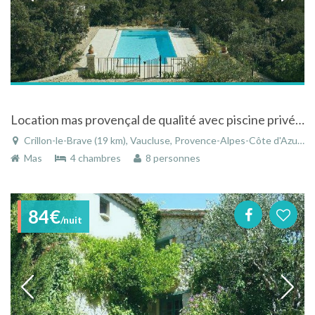
Location mas provençal de qualité avec piscine privée à Crillon le Brave
Crillon-le-Brave (19 km), Vaucluse, Provence-Alpes-Côte d'Azur, France
Mas
4 chambres
8 personnes
84€
/nuit