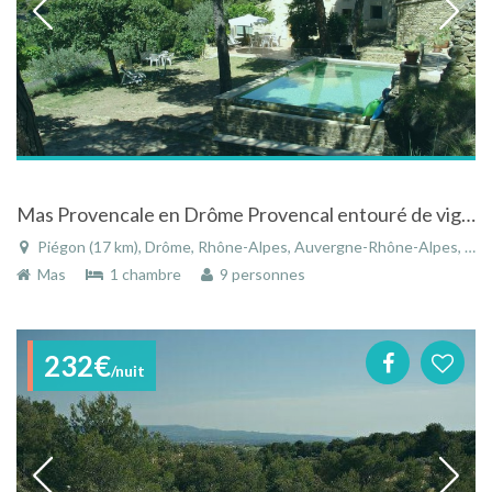
Mas Provencale en Drôme Provencal entouré de vignes, oliviers et de pins
Piégon (17 km), Drôme, Rhône-Alpes, Auvergne-Rhône-Alpes, France
Mas
1 chambre
9 personnes
232€
/nuit