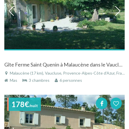
Gîte Ferme Saint Quenin à Malaucène dans le Vaucluse au pied du Mont Ventoux
Malaucène (17 km), Vaucluse, Provence-Alpes-Côte d'Azur, France
Mas
3 chambres
6 personnes
178€
/nuit