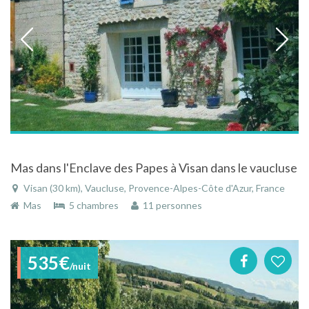
Mas dans l'Enclave des Papes à Visan dans le vaucluse
Visan (30 km), Vaucluse, Provence-Alpes-Côte d'Azur, France
Mas
5 chambres
11 personnes
535€
/nuit