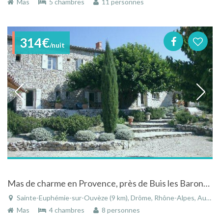
Mas
5 chambres
11 personnes
314€
/nuit
Mas de charme en Provence, près de Buis les Baronnies, avec piscine et vue panoramique
Sainte-Euphémie-sur-Ouvèze (9 km), Drôme, Rhône-Alpes, Auvergne-Rhône-Alpes, France
Mas
4 chambres
8 personnes