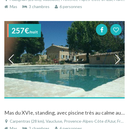
Mas
3 chambres
6 personnes
257€
/nuit
Mas du XVIe, standing, avec piscine très au calme aux alentours de carpentras
Carpentras (28 km), Vaucluse, Provence-Alpes-Côte d'Azur, France
Mas
2 chambres
6 personnes