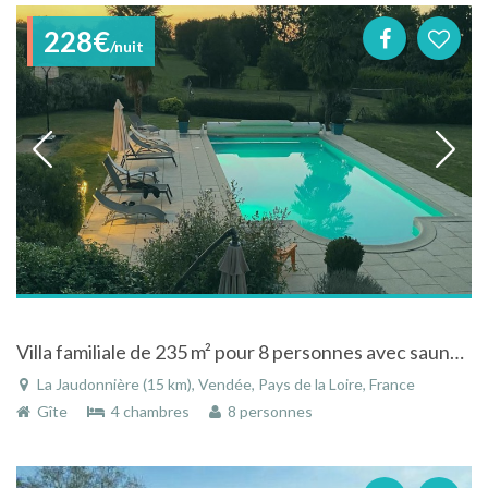
228€
/nuit
Villa familiale de 235 m² pour 8 personnes avec sauna et piscine privée chauffée à 25 min. du PUY DU FOU et 1h00 de L' ILE DE RE
La Jaudonnière (15 km), Vendée, Pays de la Loire, France
Gîte
4 chambres
8 personnes