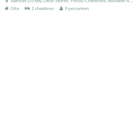
Xaintray (35 km), Deux-Sèvres, Poitou-Charentes, Nouvelle-Aquitaine, France
Gîte
2 chambres
9 personnes