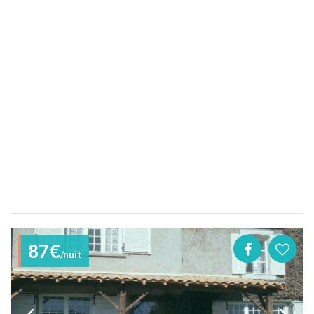
87€
/nuit