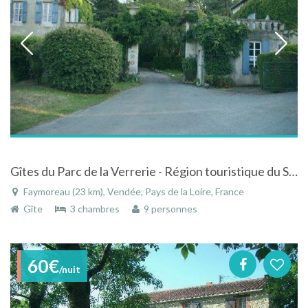
Gîtes du Parc de la Verrerie - Région touristique du Sud Vendée - avec piscine et tennis.
Faymoreau (23 km), Vendée, Pays de la Loire, France
Gîte
3 chambres
9 personnes
60€
/nuit