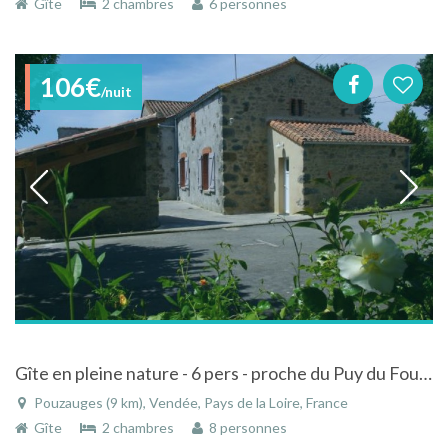
Gîte
2 chambres
6 personnes
106€
/nuit
Gîte en pleine nature - 6 pers - proche du Puy du Fou - Campagne bocage Vendéen Pouzauges
Pouzauges (9 km), Vendée, Pays de la Loire, France
Gîte
2 chambres
8 personnes