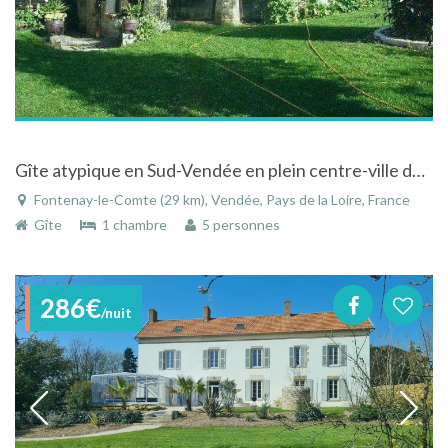
Gîte atypique en Sud-Vendée en plein centre-ville de Fontenay-Le-Comte
Fontenay-le-Comte (29 km), Vendée, Pays de la Loire, France
Gîte
1 chambre
5 personnes
286€
/nuit