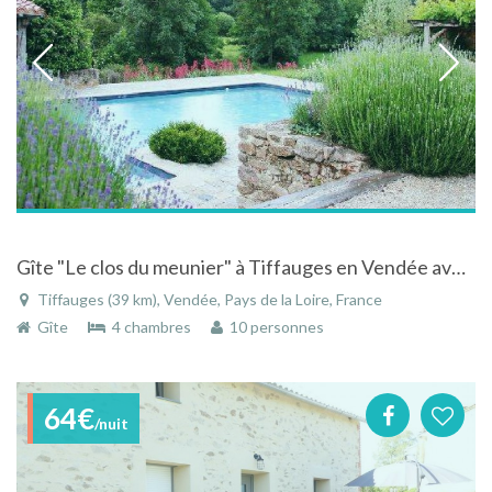
Gîte "Le clos du meunier" à Tiffauges en Vendée avec piscine chauffée en bord de rivière
Tiffauges (39 km), Vendée, Pays de la Loire, France
Gîte
4 chambres
10 personnes
64€
/nuit