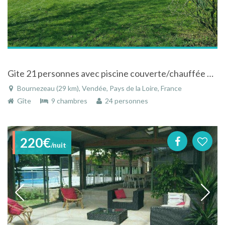
Gite 21 personnes avec piscine couverte/chauffée et spa
Bournezeau (29 km), Vendée, Pays de la Loire, France
Gîte
9 chambres
24 personnes
220€
/nuit