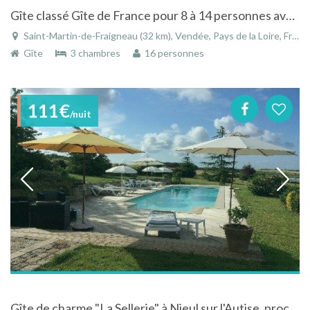
Gîte classé Gîte de France pour 8 à 14 personnes avec jardin fleuri et clos
Saint-Martin-de-Fraigneau (32 km), Vendée, Pays de la Loire, France
Gîte
3 chambres
16 personnes
111€
/nuit
Gîte de charme "La Sellerie" à Nieul sur l'Autise, proche du Marais Poitevin