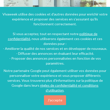
Vivaweek utilise des cookies et d'autres données pour enrichir votre
expérience et proposer des services en s'assurant qu'ils
fonctionnent correctement.
Si vous acceptez, tout en respectant notre
politique de
confidentialité
, nous utiliserons également ces cookies et ces
données pour :
- Améliorer la qualité de nos services et en développer de nouveaux.
Gîte neuf 4/5 pers. Vendée, proche puy du fou, clisson ,
- Diffuser des annonces en évaluant leur efficacité.
- Proposer des annonces personnalisées en fonction de vos
La Boissière-de-Montaigu (43 km), Vendée, Pays de la Loire, France
paramètres.
Gîte
2 chambres
4 personnes
Notre partenaire Google peut également utiliser vos données pour
personnaliser votre expérience et vous proposer différents
services. Vous trouverez plus d'informations sur la politique de
Google dans leurs
règles de confidentialité et conditions
86€
/nuit
d'utilisation
.
J'accepte