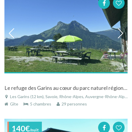
Le refuge des Garins au cœur du parc naturel régional du massif des Bauges
Les Garins (12 km), Savoie, Rhône-Alpes, Auvergne-Rhône-Alpes, France
Gîte
5 chambres
29 personnes
140€
/nuit