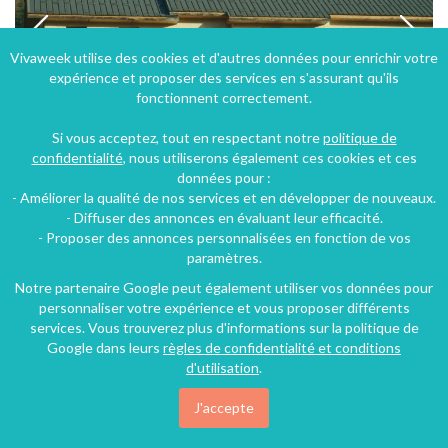
Vivaweek utilise des cookies et d'autres données pour enrichir votre
expérience et proposer des services en s'assurant qu'ils
fonctionnent correctement.
Si vous acceptez, tout en respectant notre
politique de
confidentialité
, nous utiliserons également ces cookies et ces
données pour :
- Améliorer la qualité de nos services et en développer de nouveaux.
La plagne, La ferme de l'ours pour les groupes famille ou personne seule
- Diffuser des annonces en évaluant leur efficacité.
- Proposer des annonces personnalisées en fonction de vos
La Plagne (33 km), Savoie, Rhône-Alpes, Auvergne-Rhône-Alpes, France
paramètres.
Gîte
5 chambres
20 personnes
Notre partenaire Google peut également utiliser vos données pour
personnaliser votre expérience et vous proposer différents
services. Vous trouverez plus d'informations sur la politique de
Google dans leurs
règles de confidentialité et conditions
d'utilisation
.
J'accepte