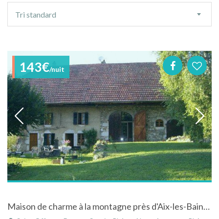
Ordre
Tri standard
de
tri
143€
/nuit
Maison de charme à la montagne près d'Aix-les-Bains à Saint-Offenge-Dessus en Savoie dans les Alpes