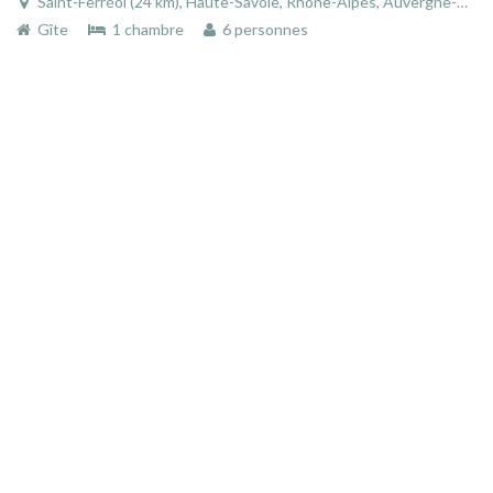
Saint-Ferréol (24 km), Haute-Savoie, Rhône-Alpes, Auvergne-Rhône-Alpes, France
Gîte
1 chambre
6 personnes