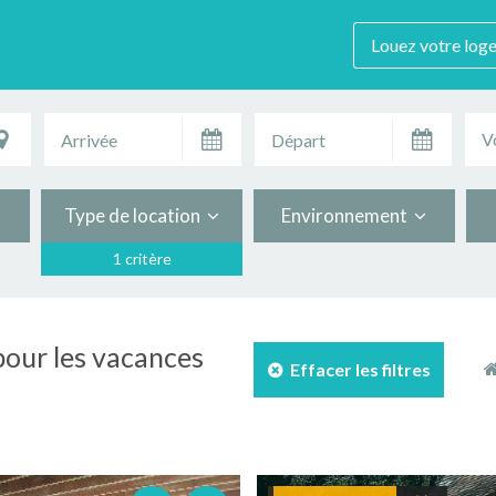
Louez votre log
V
Type de location
Environnement
1 critère
 pour les vacances
Effacer les filtres