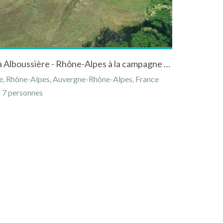
Gîte "Domaine de l'Abeale" à Alboussière - Rhône-Alpes à la campagne avec étang piscine et jacuzzi
e, Rhône-Alpes, Auvergne-Rhône-Alpes, France
7 personnes