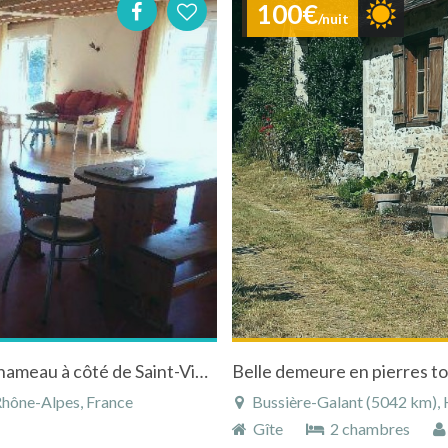
100€
/nuit
Gîte du Laumache, loft de plain pied dans un hameau à côté de Saint-Victor (20mn de Tournon/Tain l'Hermitage) en Ardèche verte
Belle demeure en pierres to
Rhône-Alpes, France
Bussière-Galant (5042 km), H
Gîte
2 chambres