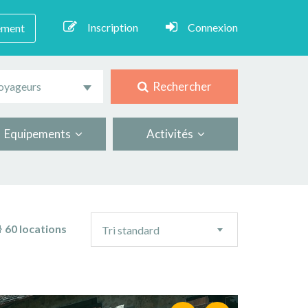
Inscription
Connexion
ement
Rechercher
oyageurs
Equipements
Activités
Ordre
60 locations
Tri standard
de
tri