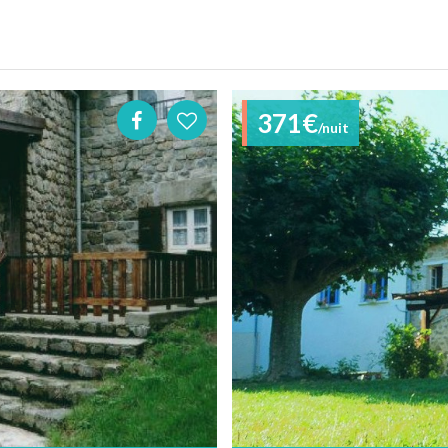
371€
/nuit