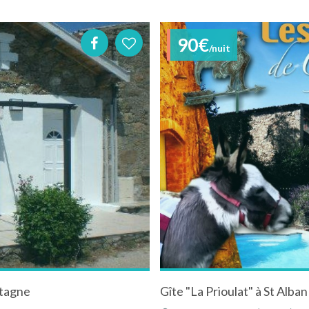
90€
/nuit
ntagne