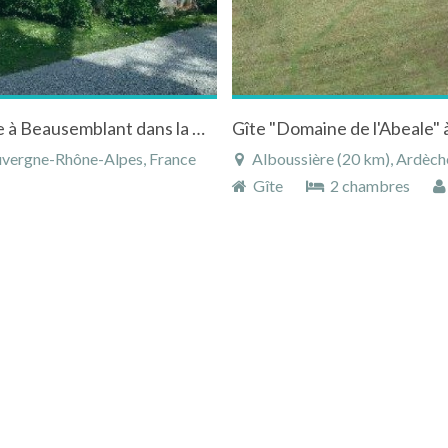
Gîte de charme au domaine de la bonne étoile à Beausemblant dans la Drôme des collines
uvergne-Rhône-Alpes, France
Alboussière (20 km), Ardèch
Gîte
2 chambres