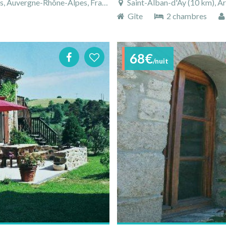
 Auvergne-Rhône-Alpes, France
Saint-Alban-d'Ay (10 km), Ar
Gîte
2 chambres
68€
/nuit