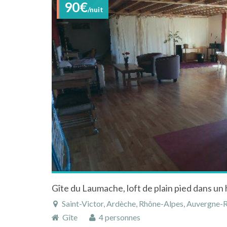
90€
/nuit
Saint-Victor, Ardèche, Rhône-Alpes, Auvergne-
Gîte
4 personnes