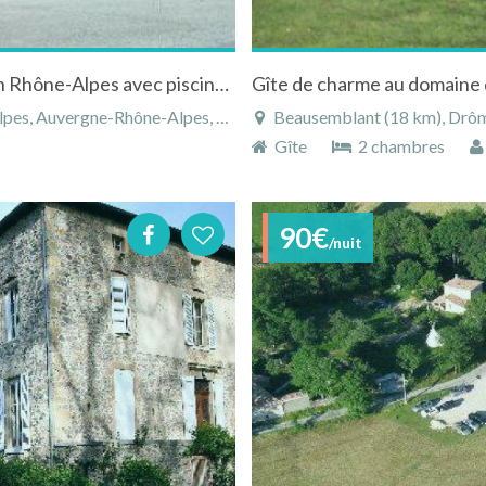
Gîte à Chantemerle les Blés dans la Drôme en Rhône-Alpes avec piscine chauffée
, Auvergne-Rhône-Alpes, France
Beausemblant (18 km), Drôm
Gîte
2 chambres
90€
/nuit