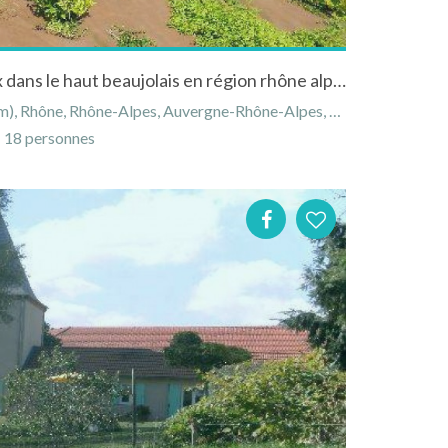
Gîte à poule les Echarmeaux dans le haut beaujolais en région rhône alpes avec spa et vue dégagée
 Rhône, Rhône-Alpes, Auvergne-Rhône-Alpes, France
18 personnes