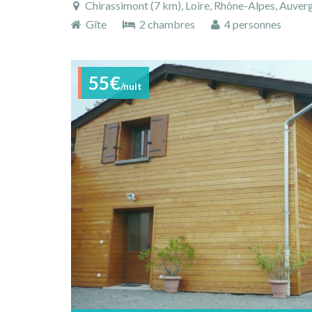
Chirassimont (7 km), Loire, Rhône-Alpes, Auve
Gîte
2 chambres
4 personnes
55€
/nuit