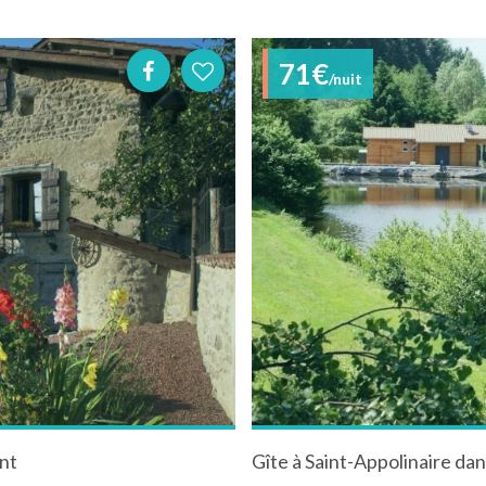
71€
/nuit
ont
Gîte à Saint-Appolinaire da