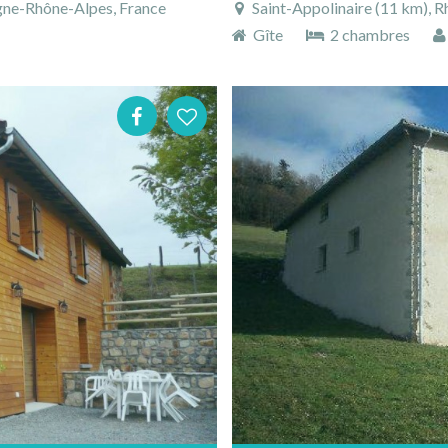
rgne-Rhône-Alpes, France
Saint-Appolinaire (11 km), 
Gîte
2 chambres