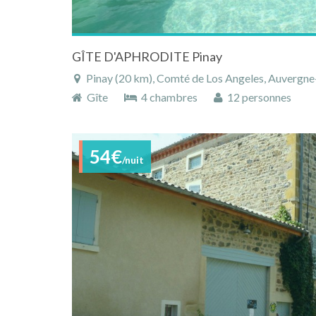
GÎTE D'APHRODITE Pinay
Pinay (20 km), Comté de Los Angeles, Auvergne
Gîte
4 chambres
12 personnes
54€
/nuit