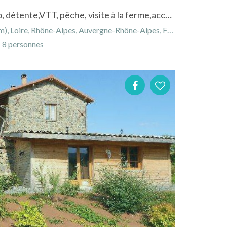
Gîte De "Laval" 3 épis, rando, détente,VTT, pêche, visite à la ferme,accueil handicap,animx acceptés
, Loire, Rhône-Alpes, Auvergne-Rhône-Alpes, France
8 personnes