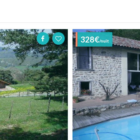
328€
/nuit