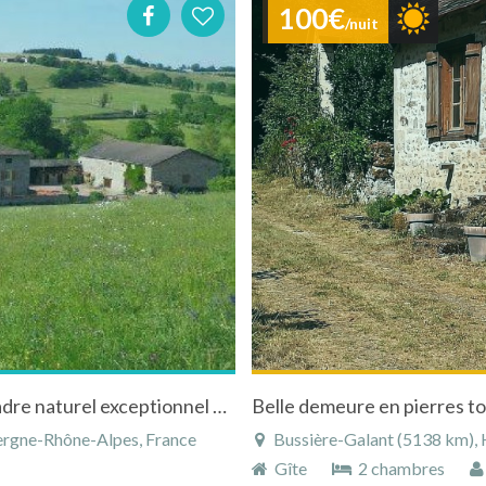
100€
/nuit
Gîte aux portes du beaujolais vert, dans un cadre naturel exceptionnel à Saint-Victor-sur-Rhins
Belle demeure en pierres to
vergne-Rhône-Alpes, France
Bussière-Galant (5138 km), H
Gîte
2 chambres