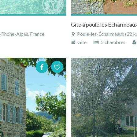
-Rhône-Alpes, France
Poule-les-Écharmeaux (22 km),
Gîte
5 chambres