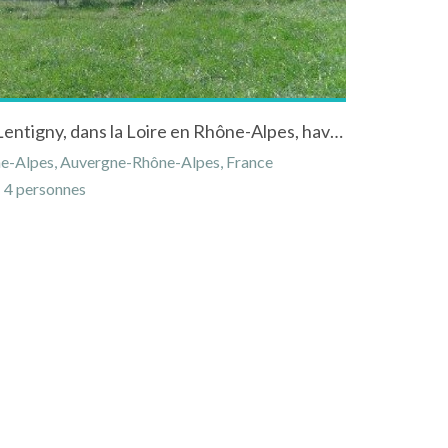
Gîte rural "Le Colombier" à Lentigny, dans la Loire en Rhône-Alpes, havre de paix dans le Roannais.
ône-Alpes, Auvergne-Rhône-Alpes, France
4 personnes