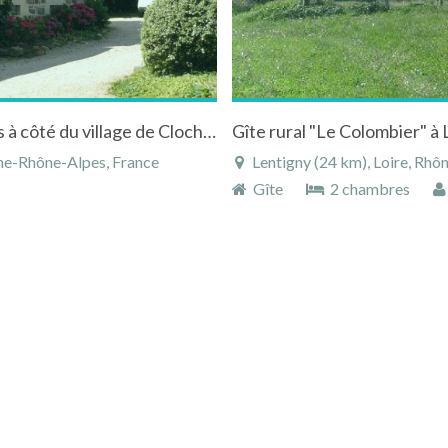
Maison d'Hôtes Les Hortensias en Beaujolais à côté du village de Clochermerle.
ne-Rhône-Alpes, France
Lentigny (24 km), Loire, Rh
Gîte
2 chambres