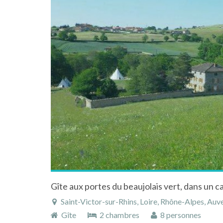
Saint-Victor-sur-Rhins, Loire, Rhône-Alpes, Au
Gîte
2 chambres
8 personnes