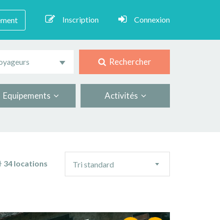
Inscription
Connexion
ement
Rechercher
oyageurs
Equipements
Activités
Ordre
34 locations
Tri standard
de
tri