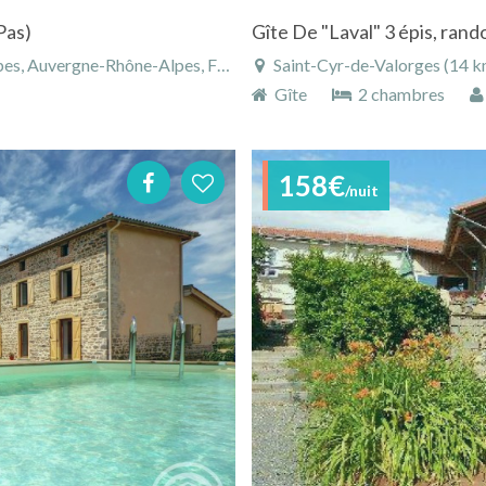
Pas)
, Auvergne-Rhône-Alpes, France
Saint-Cyr-de-Valorges (14 km)
Gîte
2 chambres
158€
/nuit