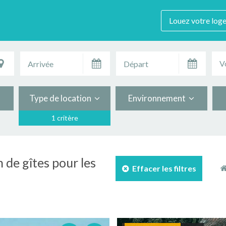
Louez votre log
V
Type de location
Environnement
1 critère
n de gîtes pour les
Effacer les filtres