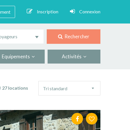
Inscription
Connexion
ement
Rechercher
oyageurs
Equipements
Activités
Ordre
27 locations
Tri standard
de
tri