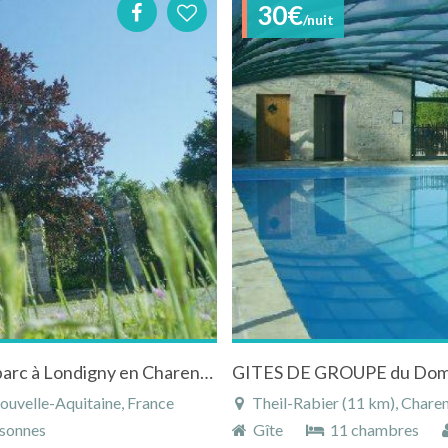
30€
/nuit
Gite au coeur de la nature charentaise avec parc à Londigny en Charentes en Poitou-Charentes
ouvelle-Aquitaine, France
Theil-Rabier (11 km), Charen
sonnes
Gîte
11 chambres