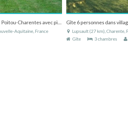
Gîte rural "La belle campagne" à Genouillé en Poitou-Charentes avec piscine
Gîte 6 personnes dans villa
ouvelle-Aquitaine, France
Lupsault (27 km), Charente, 
Gîte
3 chambres