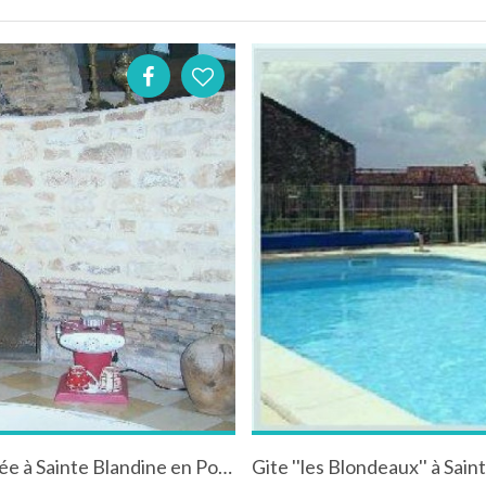
Gîte à la campagne ou location de courte durée à Sainte Blandine en Poitou-Charentes
Gite ''les Blondeaux'' à S