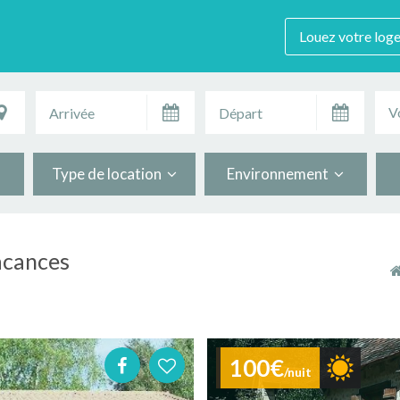
Louez votre log
V
Type de location
Environnement
acances
100€
/nuit