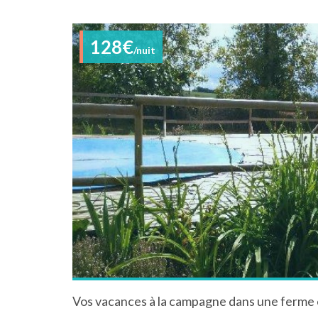
128€
/nuit