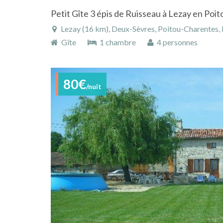
Petit Gîte 3 épis de Ruisseau à Lezay en Po
Lezay (16 km), Deux-Sèvres, Poitou-Charentes, 
Gîte
1 chambre
4 personnes
80€
/nuit