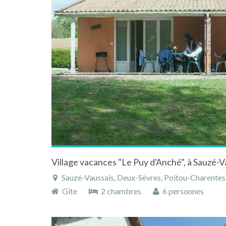
Village vacances "Le Puy d'Anché", à Sauzé-
Sauzé-Vaussais, Deux-Sèvres, Poitou-Charentes,
Gîte
2 chambres
6 personnes