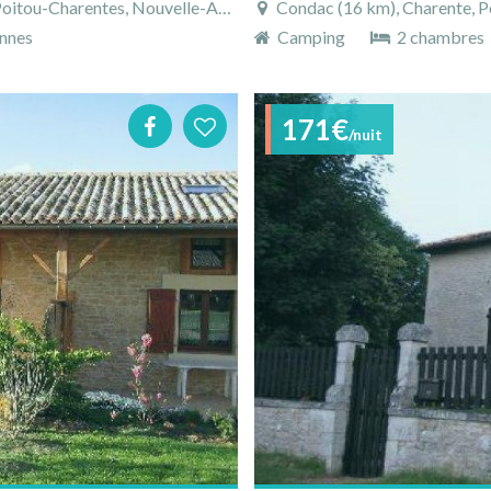
rentes, Nouvelle-Aquitaine, France
Condac (16 km), Charente, P
nnes
Camping
2 chambres
171€
/nuit