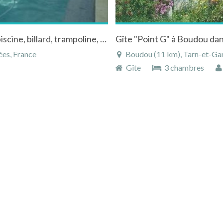
maison de campagne 12pers, au calme avec piscine, billard, trampoline, baby foot
ées, France
Boudou (11 km), Tarn-et-Gar
Gîte
3 chambres