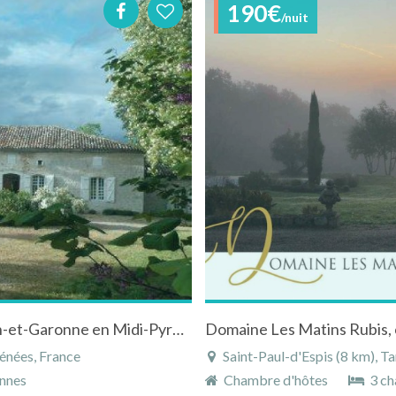
190€
/nuit
Maison du 18ème à Montagudet dans le Tarn-et-Garonne en Midi-Pyrénées avec piscine
énées, France
Saint-Paul-d'Espis (8 km), T
nnes
Chambre d'hôtes
3 ch