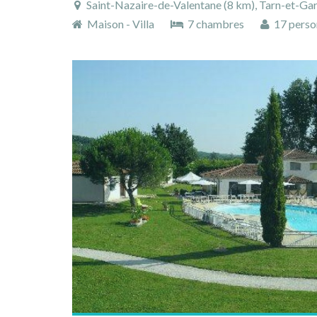
Saint-Nazaire-de-Valentane (8 km), Tarn-et-Ga
Maison - Villa
7 chambres
17 perso