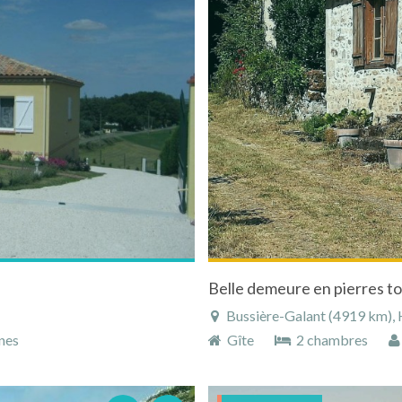
Belle demeure en pierres to
Bussière-Galant (4919 km), H
nes
Gîte
2 chambres