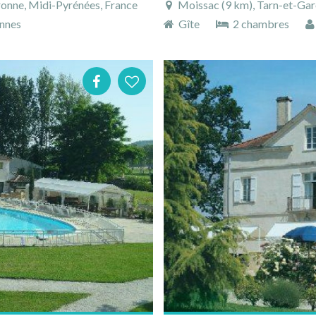
ronne, Midi-Pyrénées, France
Moissac (9 km), Tarn-et-Gar
nnes
Gîte
2 chambres