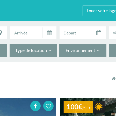
Louez votre log
V
Type de location
Environnement
100€
/nuit