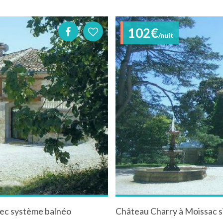
102€
/nuit
vec système balnéo