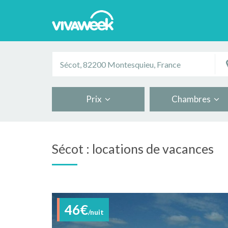
Prix
Chambres
Sécot : locations de vacances
46€
/nuit