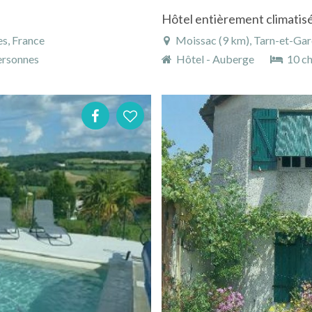
s, France
Moissac (9 km), Tarn-et-Gar
rsonnes
Hôtel - Auberge
10 c