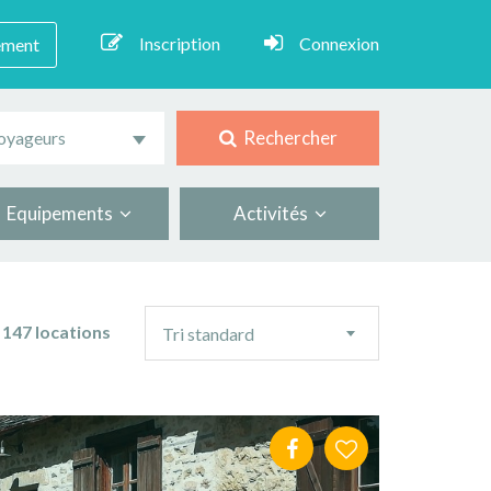
Inscription
Connexion
ement
Rechercher
oyageurs
Equipements
Activités
Ordre
147 locations
Tri standard
de
tri