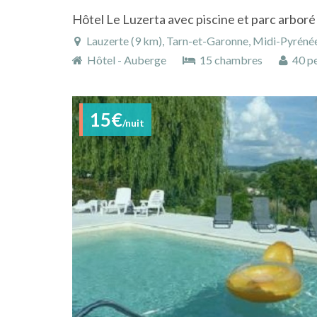
Hôtel Le Luzerta avec piscine et parc arboré
Lauzerte (9 km), Tarn-et-Garonne, Midi-Pyrénée
Hôtel - Auberge
15 chambres
40 pe
15€
/nuit