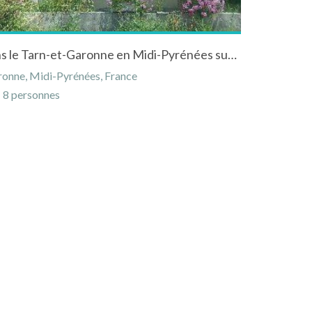
Gîte "Point G" à Boudou dans le Tarn-et-Garonne en Midi-Pyrénées sur les coteaux de Moissac
onne, Midi-Pyrénées, France
8 personnes