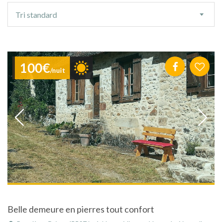
Ordre
Tri standard
de
tri
100€
/nuit
Belle demeure en pierres tout confort