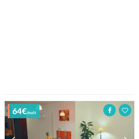
64€
/nuit