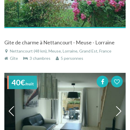
Gite de charme à Nettancourt - Meuse - Lorraine
Nettancourt (48 km), Meuse, Lorraine, Grand Est, France
Gîte
3 chambres
5 personnes
40€
/nuit