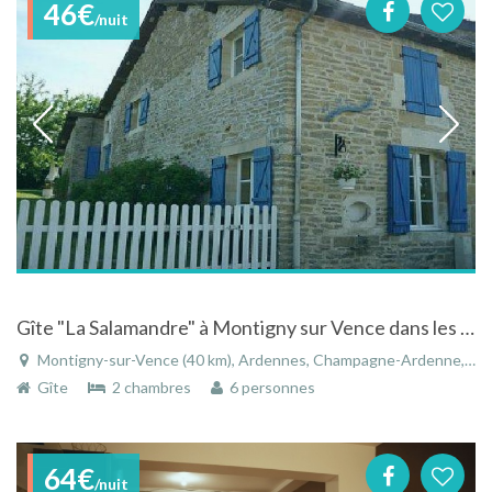
46€
/nuit
Gîte "La Salamandre" à Montigny sur Vence dans les ardennes
Montigny-sur-Vence (40 km), Ardennes, Champagne-Ardenne, Grand Est, France
Gîte
2 chambres
6 personnes
64€
/nuit