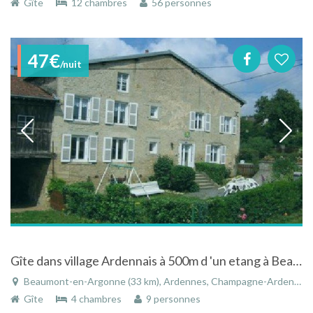
Gîte
12 chambres
56 personnes
47€
/nuit
Gîte dans village Ardennais à 500m d 'un etang à Beaumont-en-Argonne - Ardennes - Champagne-Ardenne
Beaumont-en-Argonne (33 km), Ardennes, Champagne-Ardenne, Grand Est, France
Gîte
4 chambres
9 personnes