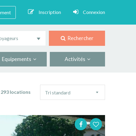
Inscription
Connexion
ement
Rechercher
oyageurs
Equipements
Activités
Ordre
293 locations
Tri standard
de
tri