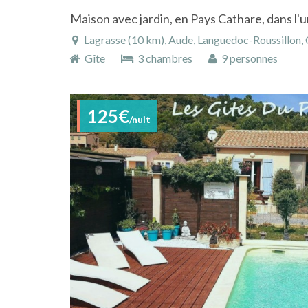
Lagrasse (10 km), Aude, Languedoc-Roussillon, 
Gîte
3 chambres
9 personnes
125€
/nuit