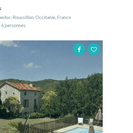
s
edoc-Roussillon, Occitanie, France
6 personnes