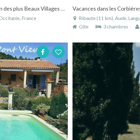
Maison avec jardin, en Pays Cathare, dans l'un des plus Beaux Villages de France
Vacances dans les Corbière
Occitanie, France
Ribaute (11 km), Aude, Langu
Gîte
3 chambres