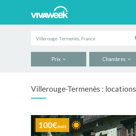
Prix
Chambres
Villerouge-Termenès : location
100€
/nuit