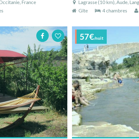
Occitanie, France
Lagrasse (10 km), Aude, Lang
es
Gîte
4 chambres
57€
/nuit