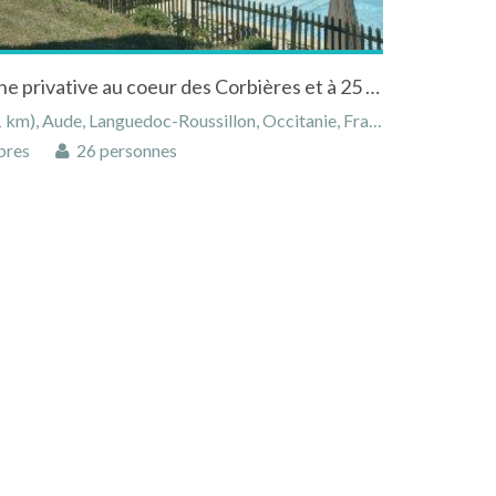
Maison de maître avec piscine privative au coeur des Corbières et à 25 km de la Méditerranée
m), Aude, Languedoc-Roussillon, Occitanie, France
bres
26 personnes