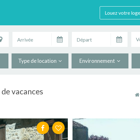
Louez votre log
V
Type de location
Environnement
s de vacances