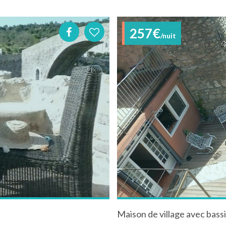
257€
/nuit