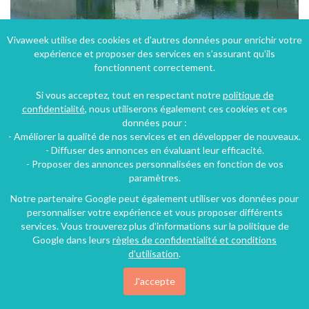
Vivaweek utilise des cookies et d'autres données pour enrichir votre
expérience et proposer des services en s'assurant qu'ils
Gîte rural en bord de Meuse en Lorraine
fonctionnent correctement.
Belleray (48 km), Meuse, Lorraine, Grand Est, France
Si vous acceptez, tout en respectant notre
politique de
Gîte
1 chambre
4 personnes
confidentialité
, nous utiliserons également ces cookies et ces
données pour :
- Améliorer la qualité de nos services et en développer de nouveaux.
68€
- Diffuser des annonces en évaluant leur efficacité.
/nuit
- Proposer des annonces personnalisées en fonction de vos
paramètres.
Notre partenaire Google peut également utiliser vos données pour
personnaliser votre expérience et vous proposer différents
services. Vous trouverez plus d'informations sur la politique de
Google dans leurs
règles de confidentialité et conditions
d'utilisation
.
J'accepte