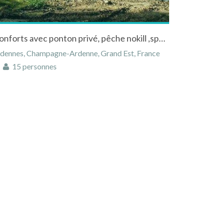
Chambre d'hôtes insolites conforts avec ponton privé, pêche nokill ,spa et sauna dans les Ardennes
rdennes, Champagne-Ardenne, Grand Est, France
15 personnes