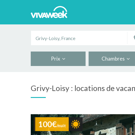
Prix
Chambres
Grivy-Loisy : locations de vaca
100€
/nuit