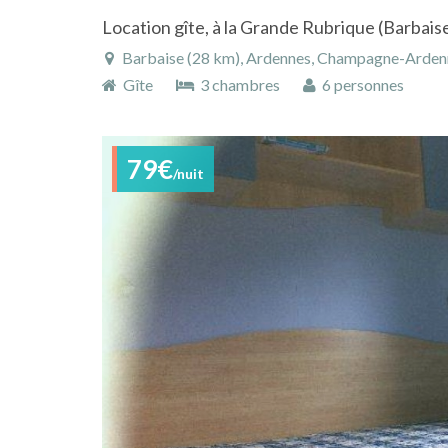
Barbaise (28 km), Ardennes, Champagne-Ardenn
Gîte
3 chambres
6 personnes
79€
/nuit