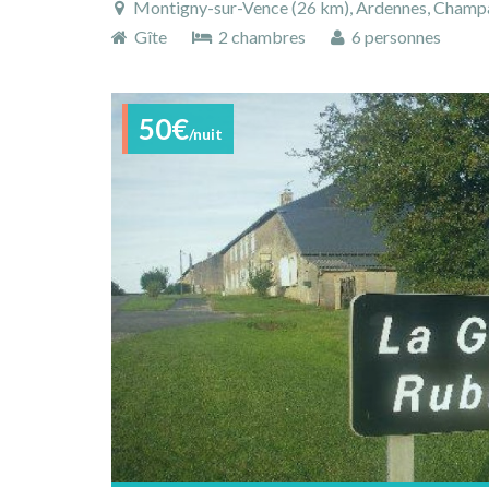
Montigny-sur-Vence (26 km), Ardennes, Champagn
Gîte
2 chambres
6 personnes
50€
/nuit