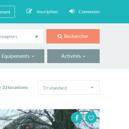
Inscription
Connexion
ement
Rechercher
oyageurs
Equipements
Activités
Ordre
33 locations
Tri standard
de
tri