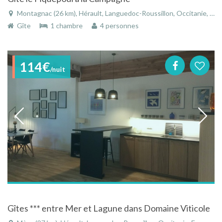
Montagnac (26 km), Hérault, Languedoc-Roussillon, Occitanie, France
Gîte
1 chambre
4 personnes
114€
/nuit
Gîtes *** entre Mer et Lagune dans Domaine Viticole