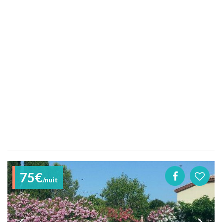
75€
/nuit