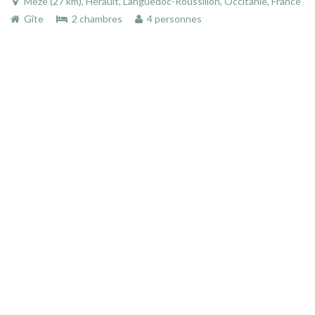
Mèze (27 km), Hérault, Languedoc-Roussillon, Occitanie, France
Gîte
2 chambres
4 personnes