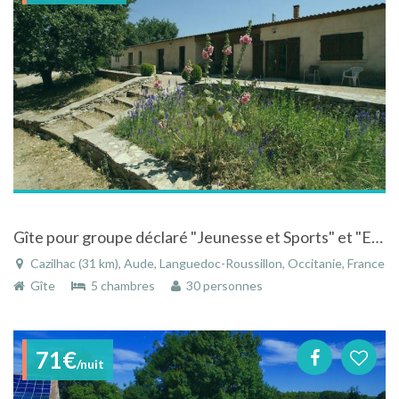
Gîte pour groupe déclaré "Jeunesse et Sports" et "Education Nationale"
Cazilhac (31 km), Aude, Languedoc-Roussillon, Occitanie, France
Gîte
5 chambres
30 personnes
71€
/nuit