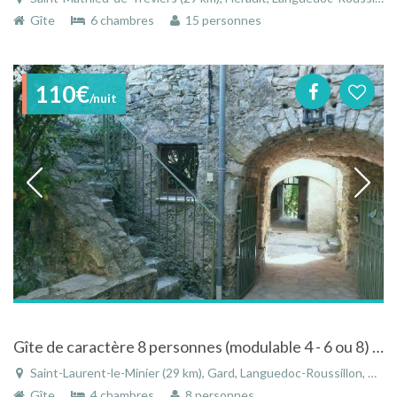
Gîte
6 chambres
15 personnes
110€
/nuit
Gîte de caractère 8 personnes (modulable 4 - 6 ou 8) En pleine nature
Saint-Laurent-le-Minier (29 km), Gard, Languedoc-Roussillon, Occitanie, France
Gîte
4 chambres
8 personnes