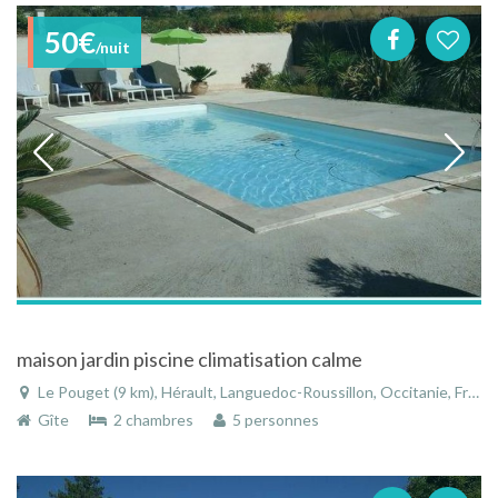
50€
/nuit
maison jardin piscine climatisation calme
Le Pouget (9 km), Hérault, Languedoc-Roussillon, Occitanie, France
Gîte
2 chambres
5 personnes