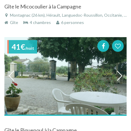
Gîte le Micocoulier à la Campagne
Montagnac (26 km), Hérault, Languedoc-Roussillon, Occitanie, France
Gîte
4 chambres
6 personnes
41€
/nuit
Gîte le Piquepoul à la Campagne