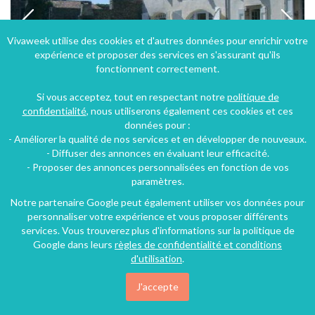
Vivaweek utilise des cookies et d'autres données pour enrichir votre
expérience et proposer des services en s'assurant qu'ils
fonctionnent correctement.
Si vous acceptez, tout en respectant notre
politique de
confidentialité
, nous utiliserons également ces cookies et ces
données pour :
- Améliorer la qualité de nos services et en développer de nouveaux.
Manoir Caussenard de charme entre Couvertoirade et cirque de Navacelle
- Diffuser des annonces en évaluant leur efficacité.
- Proposer des annonces personnalisées en fonction de vos
Campestre-et-Luc (32 km), Gard, Languedoc-Roussillon, Occitanie, France
paramètres.
Gîte
4 chambres
9 personnes
Notre partenaire Google peut également utiliser vos données pour
personnaliser votre expérience et vous proposer différents
services. Vous trouverez plus d'informations sur la politique de
198€
Google dans leurs
règles de confidentialité et conditions
/nuit
d'utilisation
.
J'accepte