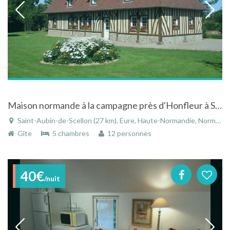
Maison normande à la campagne près d'Honfleur à Saint-Aubin-de-Scellon dans l'Eure en Normandie
Saint-Aubin-de-Scellon (27 km), Eure, Haute-Normandie, Normandie, France
Gîte
5 chambres
12 personnes
40€
/nuit