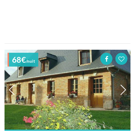
68€
/nuit