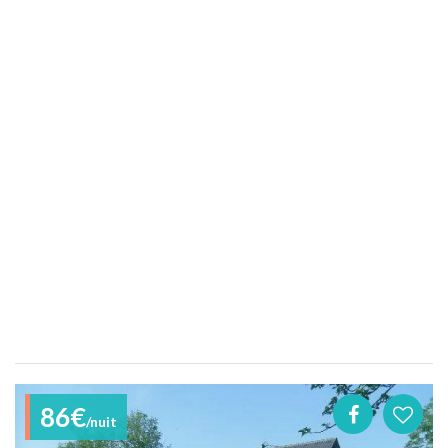
86€
/nuit