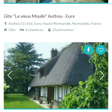
Gîte "Le vieux Moulin" Authou - Eure
Authou (11 km), Eure, Haute-Normandie, Normandie, France
Gîte
4 chambres
10 personnes