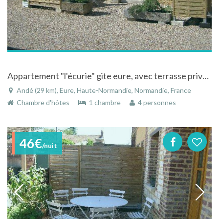
Appartement "l'écurie" gite eure, avec terrasse privative à côté du célèbre moulin d'Andé prés de Louviers. gite de pêche
Andé (29 km), Eure, Haute-Normandie, Normandie, France
Chambre d'hôtes
1 chambre
4 personnes
46€
/nuit