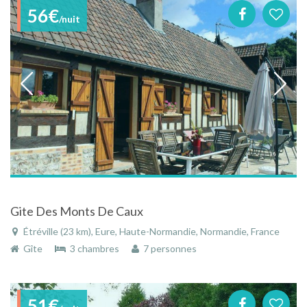
56€
/nuit
Gite Des Monts De Caux
Étréville (23 km), Eure, Haute-Normandie, Normandie, France
Gîte
3 chambres
7 personnes
51€