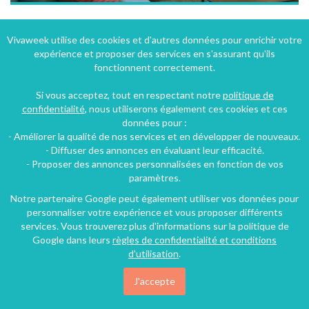
Appartement à Rouen en Seine-Maritime - Haute Normandie dans ancien immeuble de caractère
Vivaweek utilise des cookies et d'autres données pour enrichir votre
expérience et proposer des services en s'assurant qu'ils
Rouen (31 km), Seine-Maritime, Haute-Normandie, Normandie, France
fonctionnent correctement.
Appartement
3 chambres
6 personnes
Si vous acceptez, tout en respectant notre
politique de
confidentialité
, nous utiliserons également ces cookies et ces
données pour :
39€
- Améliorer la qualité de nos services et en développer de nouveaux.
/nuit
- Diffuser des annonces en évaluant leur efficacité.
- Proposer des annonces personnalisées en fonction de vos
paramètres.
Notre partenaire Google peut également utiliser vos données pour
personnaliser votre expérience et vous proposer différents
services. Vous trouverez plus d'informations sur la politique de
Google dans leurs
règles de confidentialité et conditions
d'utilisation
.
J'accepte