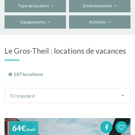
Type de location
Environnement
Equipements
Activités
Le Gros-Theil : locations de vacances
107 locations
Ordre
Tri standard
de
tri
64€
/nuit