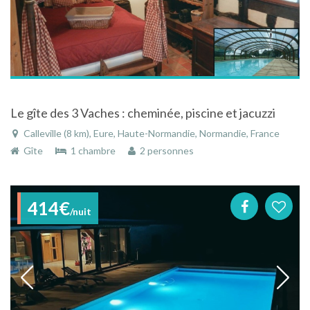
Le gîte des 3 Vaches : cheminée, piscine et jacuzzi
Calleville (8 km), Eure, Haute-Normandie, Normandie, France
Gîte
1 chambre
2 personnes
414€
/nuit