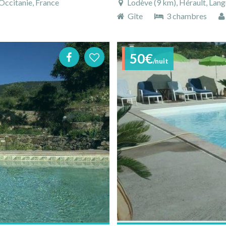
Occitanie, France
Lodève (9 km), Hérault, Lang
Gîte
3 chambres
50€
/nuit