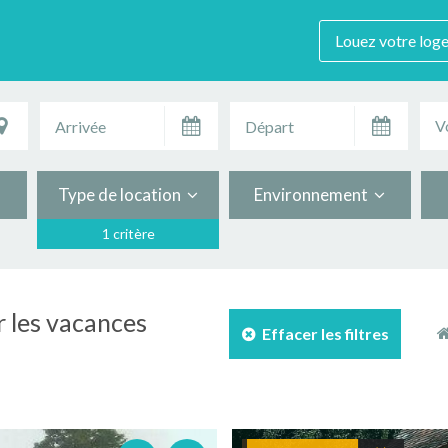
Louez votre log
V
Type de location
Environnement
1 critère
r les vacances
Effacer les filtres