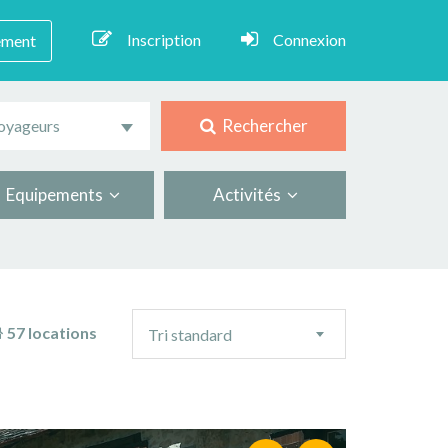
Inscription
Connexion
ement
Rechercher
oyageurs
Equipements
Activités
Ordre
57 locations
Tri standard
de
tri