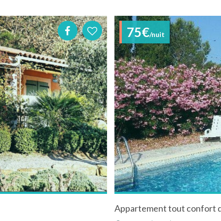
75€
/nuit