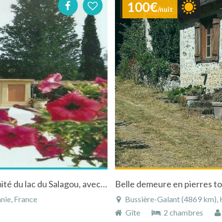
100€
/nuit
Gite insolite,dans le sud de la France,à proximité du lac du Salagou, avec piscine privative
Belle demeure en pierres to
nie, France
Bussière-Galant (4869 km), H
Gîte
2 chambres