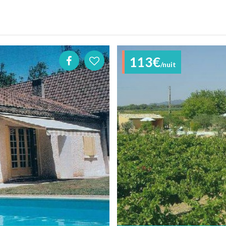
113€
/nuit