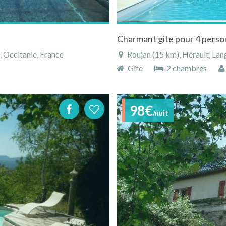
 Occitanie, France
Roujan (15 km), Hérault, Lan
Gîte
2 chambres
98€
/nuit