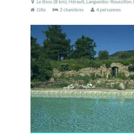
Le Bosc (8 km), Hérault, Languedoc-Roussillon, 
Gîte
2 chambres
4 personnes