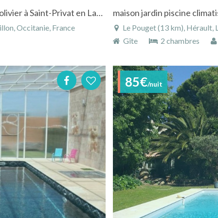
Gîte et centre de bien-être par les actifs de l'olivier à Saint-Privat en Languedoc.
maison jardin piscine climat
llon, Occitanie, France
Le Pouget (13 km), Hérault, 
Gîte
2 chambres
85€
/nuit