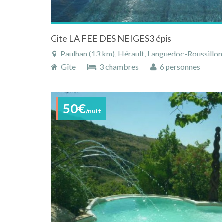
Gite LA FEE DES NEIGES3 épis
Paulhan (13 km), Hérault, Languedoc-Roussillon,
Gîte
3 chambres
6 personnes
50€
/nuit