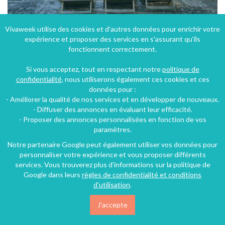
Vivaweek utilise des cookies et d'autres données pour enrichir votre
expérience et proposer des services en s'assurant qu'ils
Gîte La Suite de la Bastide à Montlaur dans l'Aude avec piscine et parc romantique
fonctionnent correctement.
Montlaur (17 km), Aude, Languedoc-Roussillon, Occitanie, France
Si vous acceptez, tout en respectant notre
politique de
Gîte
1 chambre
4 personnes
confidentialité
, nous utiliserons également ces cookies et ces
données pour :
- Améliorer la qualité de nos services et en développer de nouveaux.
75€
- Diffuser des annonces en évaluant leur efficacité.
/nuit
- Proposer des annonces personnalisées en fonction de vos
paramètres.
Notre partenaire Google peut également utiliser vos données pour
personnaliser votre expérience et vous proposer différents
services. Vous trouverez plus d'informations sur la politique de
Google dans leurs
règles de confidentialité et conditions
d'utilisation
.
J'accepte