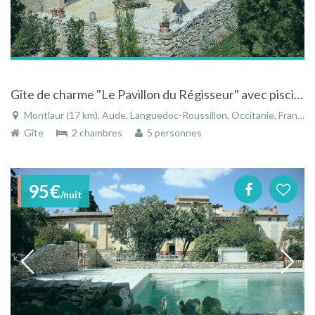
Gîte de charme "Le Pavillon du Régisseur" avec piscine au coeur du Pays Cathare à Montlaur
Montlaur (17 km), Aude, Languedoc-Roussillon, Occitanie, France
Gîte
2 chambres
5 personnes
95€
/nuit