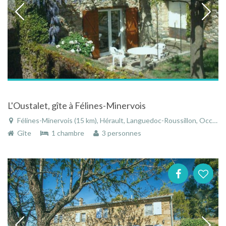
L'Oustalet, gîte à Félines-Minervois
Félines-Minervois (15 km), Hérault, Languedoc-Roussillon, Occitanie, France
Gîte
1 chambre
3 personnes