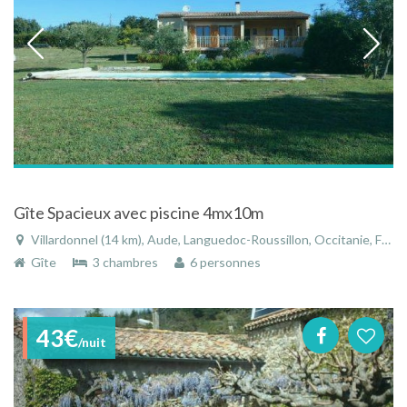
Gîte Spacieux avec piscine 4mx10m
Villardonnel (14 km), Aude, Languedoc-Roussillon, Occitanie, France
Gîte
3 chambres
6 personnes
43€
/nuit