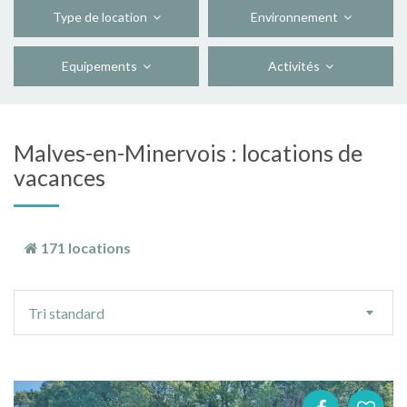
Type de location
Environnement
Equipements
Activités
Malves-en-Minervois : locations de
vacances
171 locations
Ordre
Tri standard
de
tri