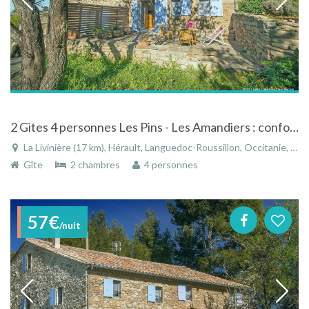
2 Gites 4 personnes Les Pins - Les Amandiers : confort et calme à la campagne
La Livinière (17 km), Hérault, Languedoc-Roussillon, Occitanie, France
Gîte
2 chambres
4 personnes
57€
/nuit