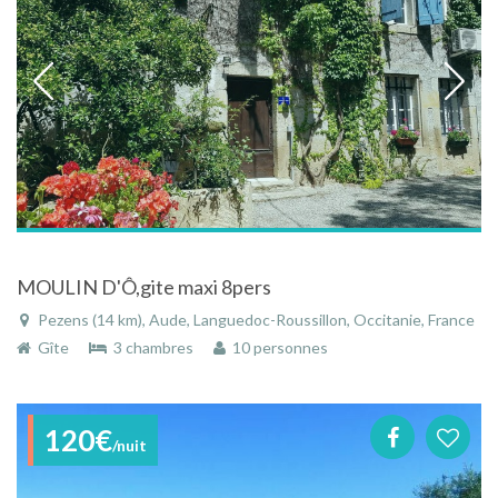
MOULIN D'Ô,gite maxi 8pers
Pezens (14 km), Aude, Languedoc-Roussillon, Occitanie, France
Gîte
3 chambres
10 personnes
120€
/nuit