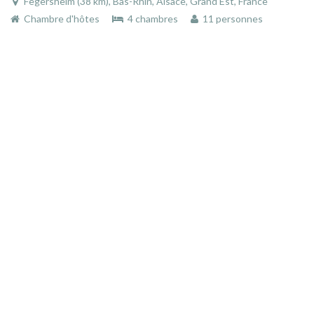
Fegersheim (38 km), Bas-Rhin, Alsace, Grand Est, France
Chambre d'hôtes
4 chambres
11 personnes