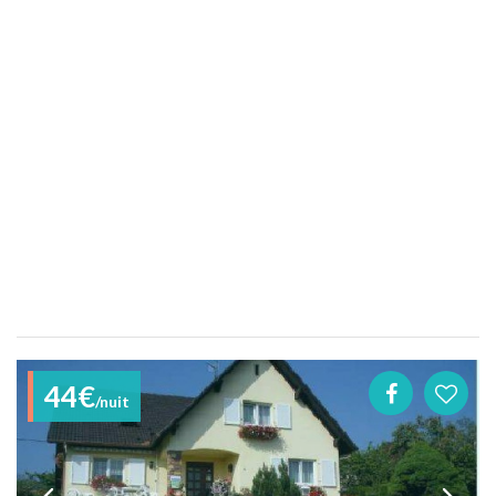
44€
/nuit