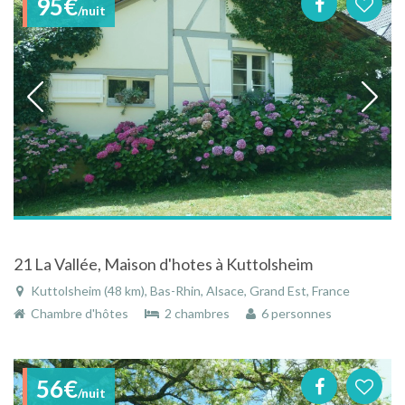
95€
/nuit
21 La Vallée, Maison d'hotes à Kuttolsheim
Kuttolsheim (48 km), Bas-Rhin, Alsace, Grand Est, France
Chambre d'hôtes
2 chambres
6 personnes
56€
/nuit