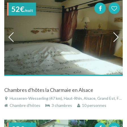
52€
/nuit
Chambres d'hôtes la Charmaie en Alsace
Husseren-Wesserling (47 km), Haut-Rhin, Alsace, Grand Est, France
Chambre d'hôtes
3 chambres
10 personnes