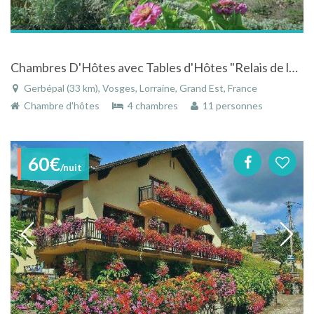
Chambres D'Hôtes avec Tables d'Hôtes "Relais de le Poste " 3 Epis
Gerbépal (33 km), Vosges, Lorraine, Grand Est, France
Chambre d'hôtes
4 chambres
11 personnes
60€
/nuit