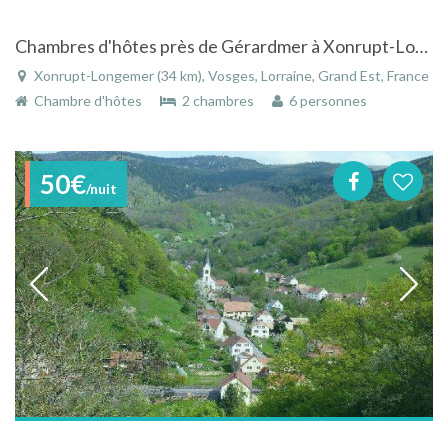
Chambres d'hôtes près de Gérardmer à Xonrupt-Longemer dans les Vosges
Xonrupt-Longemer (34 km), Vosges, Lorraine, Grand Est, France
Chambre d'hôtes
2 chambres
6 personnes
50€
/nuit