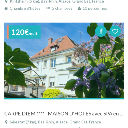
Kintzheim (5 km), Bas-Rhin, Alsace, Grand Est, France
Chambre d'hôtes
5 chambres
10 personnes
120€
/nuit
CARPE DIEM **** - MAISON D'HOTES avec SPA en centre Alsace, idéalement située
Sélestat (7 km), Bas-Rhin, Alsace, Grand Est, France