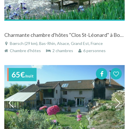
Charmante chambre d'hôtes "Clos St-Léonard" à Boersch en Alsace
Bœrsch (29 km), Bas-Rhin, Alsace, Grand Est, France
Chambre d'hôtes
2 chambres
6 personnes
65€
/nuit