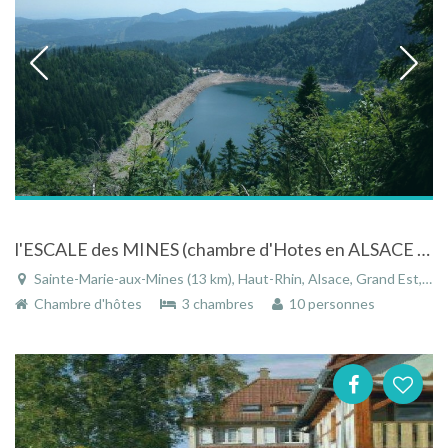
l'ESCALE des MINES (chambre d'Hotes en ALSACE à 15 kms du VIGNOBLE
Sainte-Marie-aux-Mines (13 km), Haut-Rhin, Alsace, Grand Est, France
Chambre d'hôtes
3 chambres
10 personnes