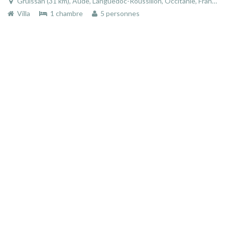
Gruissan (31 km), Aude, Languedoc-Roussillon, Occitanie, France
Villa
1 chambre
5 personnes