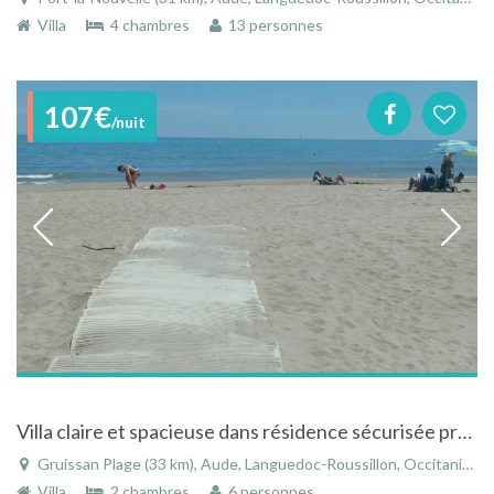
Villa
4 chambres
13 personnes
107€
/nuit
Villa claire et spacieuse dans résidence sécurisée près de la plage .
Gruissan Plage (33 km), Aude, Languedoc-Roussillon, Occitanie, France
Villa
2 chambres
6 personnes