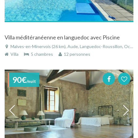
Villa méditéranéenne en languedoc avec Piscine
Malves-en-Minervois (26 km), Aude, Languedoc-Roussillon, Occitanie, France
Villa
5 chambres
12 personnes
90€
/nuit