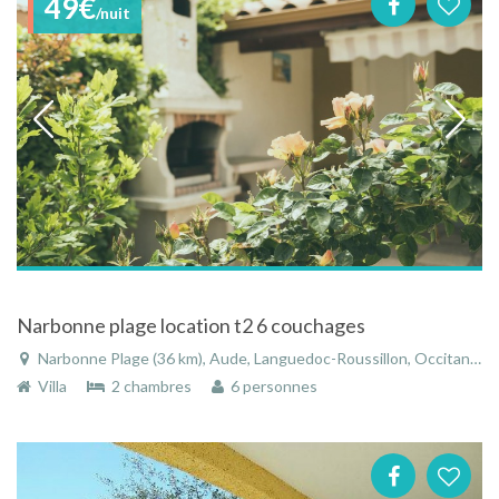
49€
/nuit
Narbonne plage location t2 6 couchages
Narbonne Plage (36 km), Aude, Languedoc-Roussillon, Occitanie, France
Villa
2 chambres
6 personnes