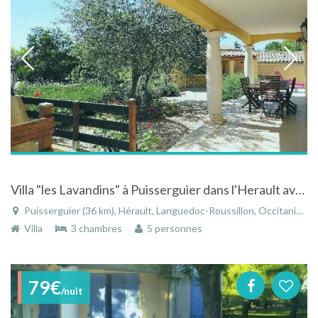
Villa "les Lavandins" à Puisserguier dans l'Herault avec piscine et vue sur la campagne
Puisserguier (36 km), Hérault, Languedoc-Roussillon, Occitanie, France
Villa
3 chambres
5 personnes
79€
/nuit