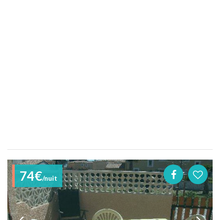
74€
/nuit