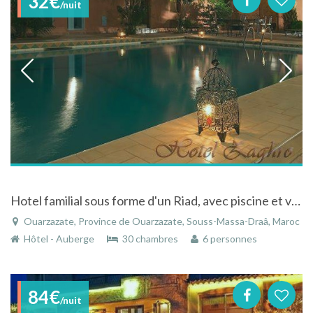
32€
/nuit
Hotel familial sous forme d'un Riad, avec piscine et vue sur l'anti-atlas, à Ouarzazate...
Ouarzazate, Province de Ouarzazate, Souss-Massa-Draâ, Maroc
Hôtel - Auberge
30 chambres
6 personnes
84€
/nuit