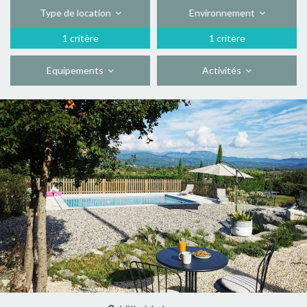
Type de location
Environnement
1 critère
1 critère
Equipements
Activités