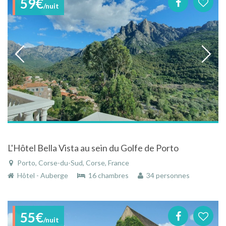
59€
/nuit
L'Hôtel Bella Vista au sein du Golfe de Porto
Porto, Corse-du-Sud, Corse, France
Hôtel - Auberge
16 chambres
34 personnes
55€
/nuit