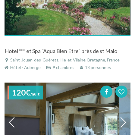
Hotel *** et Spa "Aqua Bien Etre" près de st Malo
Saint-Jouan-des-Guérets, Ille-et-Vilaine, Bretagne, France
Hôtel - Auberge
9 chambres
18 personnes
120€
/nuit