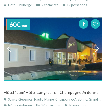
Hôtel - Auberge
7 chambres
19 personnes
60€
/nuit
Hôtel "Jum’Hôtel Langres" en Champagne Ardenne
Saints-Geosmes, Haute-Marne, Champagne-Ardenne, Grand Est, France
Hôtel - Auberge
30 chambres
60 personnes