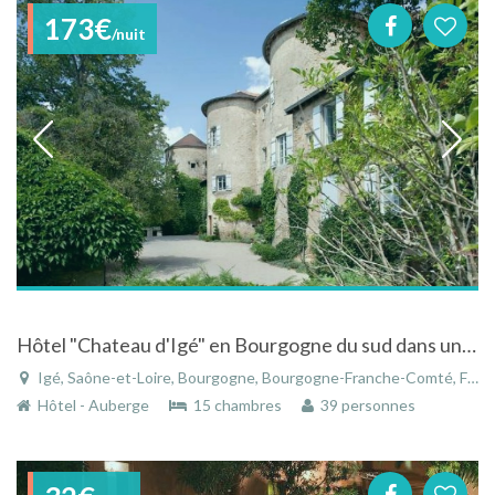
173€
/nuit
Hôtel "Chateau d'Igé" en Bourgogne du sud dans une région riche d’histoires
Igé, Saône-et-Loire, Bourgogne, Bourgogne-Franche-Comté, France
Hôtel - Auberge
15 chambres
39 personnes