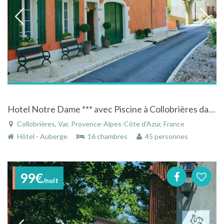
Hotel Notre Dame *** avec Piscine à Collobrières dans le Var - Classé MICHELIN
Collobrières, Var, Provence-Alpes-Côte d'Azur, France
Hôtel - Auberge
16 chambres
45 personnes
99€
/nuit