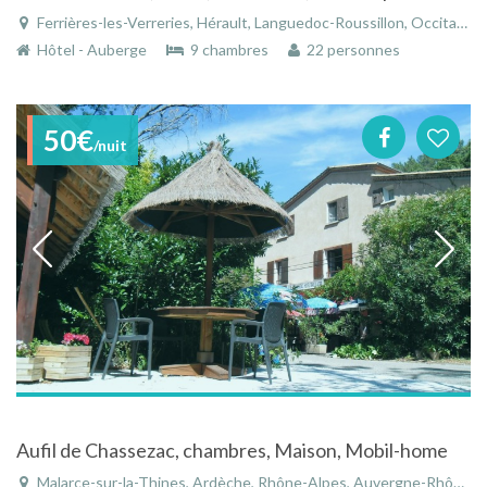
Ferrières-les-Verreries, Hérault, Languedoc-Roussillon, Occitanie, France
Hôtel - Auberge
9 chambres
22 personnes
50€
/nuit
Aufil de Chassezac, chambres, Maison, Mobil-home
Malarce-sur-la-Thines, Ardèche, Rhône-Alpes, Auvergne-Rhône-Alpes, France