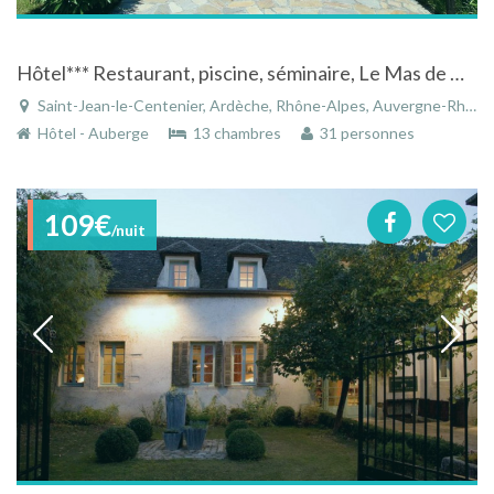
Hôtel*** Restaurant, piscine, séminaire, Le Mas de Mon Père Logis sud Ardèche.
Saint-Jean-le-Centenier, Ardèche, Rhône-Alpes, Auvergne-Rhône-Alpes, France
Hôtel - Auberge
13 chambres
31 personnes
109€
/nuit