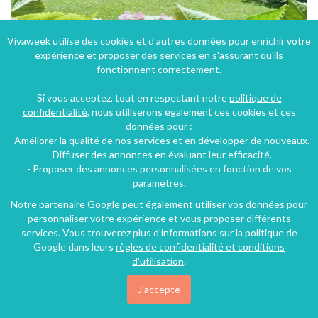
Vivaweek utilise des cookies et d'autres données pour enrichir votre
expérience et proposer des services en s'assurant qu'ils
fonctionnent correctement.
Hostellerie "Du Grand Duc" dans un écrin de verdure au cœur du pays cathare
Si vous acceptez, tout en respectant notre
politique de
confidentialité
, nous utiliserons également ces cookies et ces
Gincla, Aude, Languedoc-Roussillon, Occitanie, France
données pour :
Hôtel - Auberge
12 chambres
24 personnes
- Améliorer la qualité de nos services et en développer de nouveaux.
- Diffuser des annonces en évaluant leur efficacité.
- Proposer des annonces personnalisées en fonction de vos
paramètres.
68€
/nuit
Notre partenaire Google peut également utiliser vos données pour
personnaliser votre expérience et vous proposer différents
services. Vous trouverez plus d'informations sur la politique de
Google dans leurs
règles de confidentialité et conditions
d'utilisation
.
J'accepte