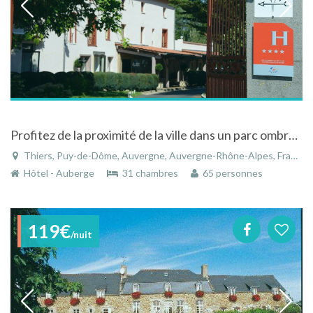
Profitez de la proximité de la ville dans un parc ombragé de 1.5ha
Thiers, Puy-de-Dôme, Auvergne, Auvergne-Rhône-Alpes, France
Hôtel - Auberge
31 chambres
65 personnes
119€
/nuit