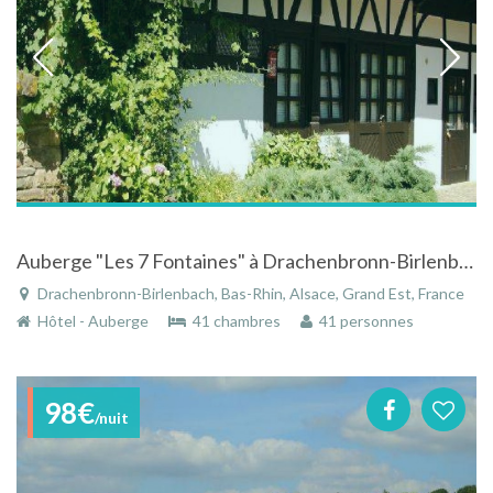
Auberge "Les 7 Fontaines" à Drachenbronn-Birlenbach dans le Bas-Rhin en Alsace
Drachenbronn-Birlenbach, Bas-Rhin, Alsace, Grand Est, France
Hôtel - Auberge
41 chambres
41 personnes
98€
/nuit