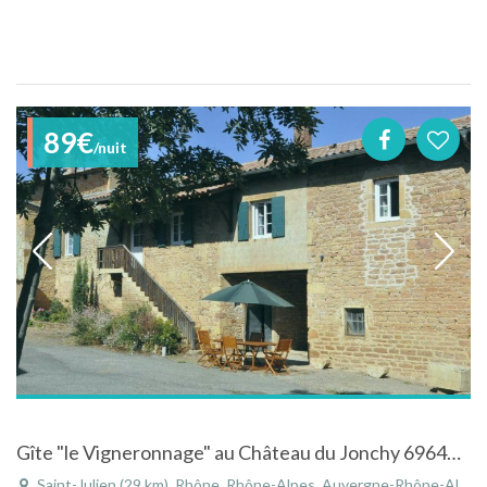
89€
/nuit
Gîte "le Vigneronnage" au Château du Jonchy 69640 (6 gîtes) au milieu des vignes
Saint-Julien (29 km), Rhône, Rhône-Alpes, Auvergne-Rhône-Alpes, France