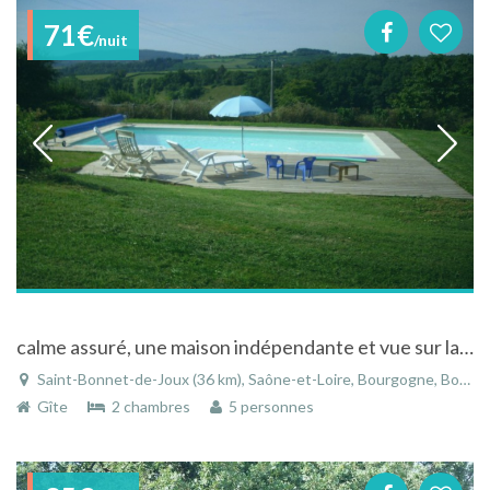
71€
/nuit
calme assuré, une maison indépendante et vue sur la campagne : c'est ici
Saint-Bonnet-de-Joux (36 km), Saône-et-Loire, Bourgogne, Bourgogne-Franche-Comté, France
Gîte
2 chambres
5 personnes