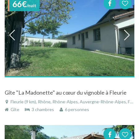
66€
/nuit
Gîte "La Madonette" au cœur du vignoble à Fleurie
Fleurie (9 km), Rhône, Rhône-Alpes, Auvergne-Rhône-Alpes, France
Gîte
3 chambres
6 personnes