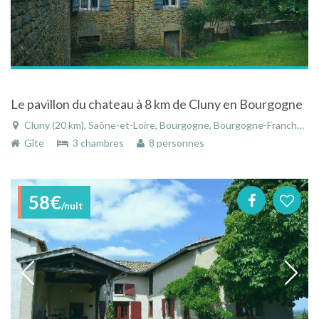
Le pavillon du chateau à 8 km de Cluny en Bourgogne
Cluny (20 km), Saône-et-Loire, Bourgogne, Bourgogne-Franche-Comté, France
Gîte
3 chambres
8 personnes
58€
/nuit