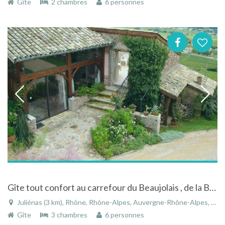
Gîte
2 chambres
6 personnes
Gîte tout confort au carrefour du Beaujolais , de la Bourgogne et de la Bresse
Juliénas (3 km), Rhône, Rhône-Alpes, Auvergne-Rhône-Alpes, France
Gîte
3 chambres
6 personnes