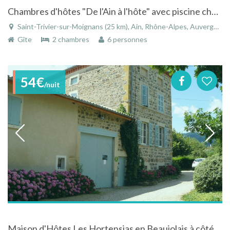
Chambres d'hôtes "De l'Ain à l'hôte" avec piscine chauffée couverte spa sauna centre bien-être
Saint-Trivier-sur-Moignans (25 km), Ain, Rhône-Alpes, Auvergne-Rhône-Alpes, France
Gîte
2 chambres
6 personnes
54€
/nuit
Maison d'Hôtes Les Hortensias en Beaujolais à côté du village de Clochermerle.