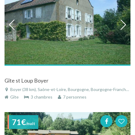
Gîte st Loup Boyer
Boyer (38 km), Saône-et-Loire, Bourgogne, Bourgogne-Franche-Comté, France
Gîte
3 chambres
7 personnes
71€
/nuit