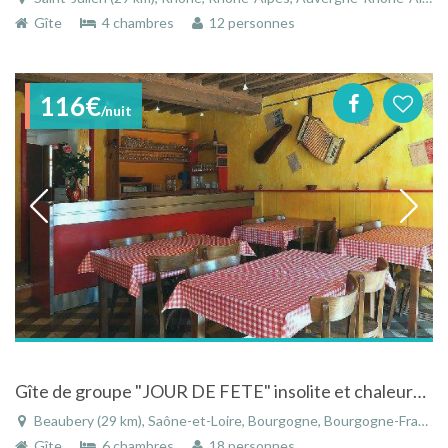
Gîte
4 chambres
12 personnes
116€
/nuit
Gîte de groupe "JOUR DE FETE" insolite et chaleureux,14 personnes, Bourgogne entre Cluny charolles
Beaubery (29 km), Saône-et-Loire, Bourgogne, Bourgogne-Franche-Comté, France
Gîte
6 chambres
18 personnes