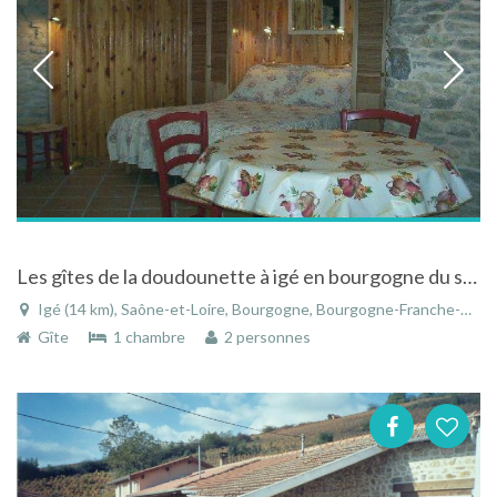
Les gîtes de la doudounette à igé en bourgogne du sud avec piscine et vue sur les vignes
Igé (14 km), Saône-et-Loire, Bourgogne, Bourgogne-Franche-Comté, France
Gîte
1 chambre
2 personnes