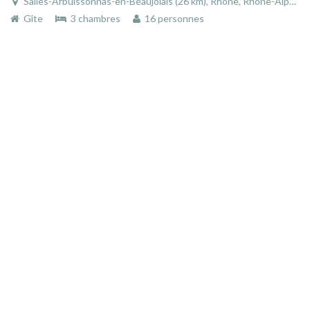
Salles-Arbuissonnas-en-Beaujolais (26 km), Rhône, Rhône-Alpes, Auvergne-Rhône-Alpes, France
Gîte
3 chambres
16 personnes