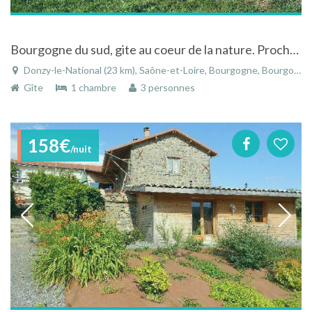
Bourgogne du sud, gite au coeur de la nature. Proche de Cluny et des vignobles
Donzy-le-National (23 km), Saône-et-Loire, Bourgogne, Bourgogne-Franche-Comté, France
Gîte
1 chambre
3 personnes
158€
/nuit