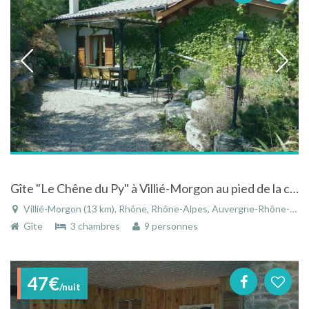
Gîte "Le Chêne du Py" à Villié-Morgon au pied de la célèbre Côte du Py
Villié-Morgon (13 km), Rhône, Rhône-Alpes, Auvergne-Rhône-Alpes, France
Gîte
3 chambres
9 personnes
47€
/nuit