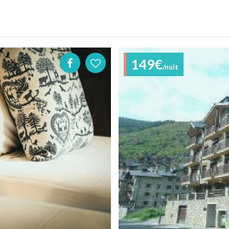
149€
/nuit