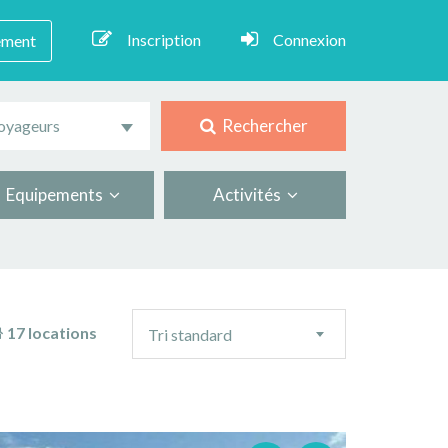
Inscription
Connexion
ement
Rechercher
oyageurs
Equipements
Activités
Ordre
17 locations
Tri standard
de
tri