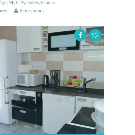
ège, Midi-Pyrénées, France
res
6 personnes