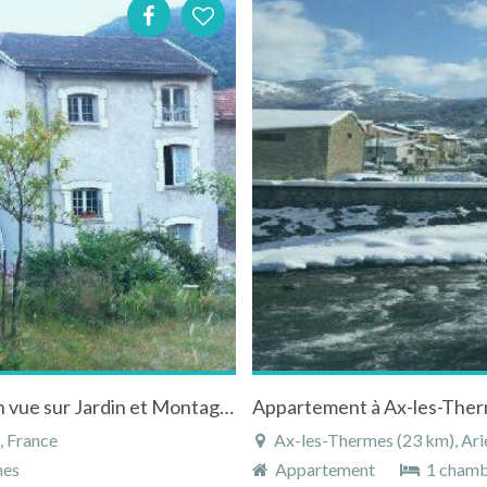
Appartement dans Villa "Coecilia" avec Jardin vue sur Jardin et Montagne à Ax-les-Thermes - Ariège
Appartement à Ax-les-Therm
, France
Ax-les-Thermes (23 km), Ari
nes
Appartement
1 cham