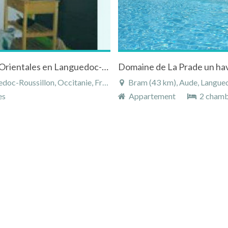
Appartement aux Angles dans les Pyrenees-Orientales en Languedoc-Roussillon
Domaine de La Prade un havr
c-Roussillon, Occitanie, France
Bram (43 km), Aude, Langued
es
Appartement
2 chamb