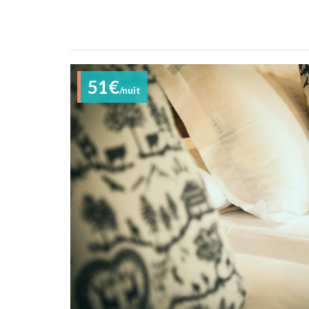
51€
/nuit