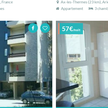
, France
Ax-les-Thermes (23 km), Ari
nes
Appartement
3 chamb
57€
/nuit