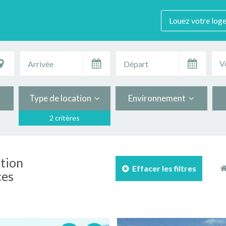
Louez votre log
V
Type de location
Environnement
2 critères
ation
Effacer les filtres
ces