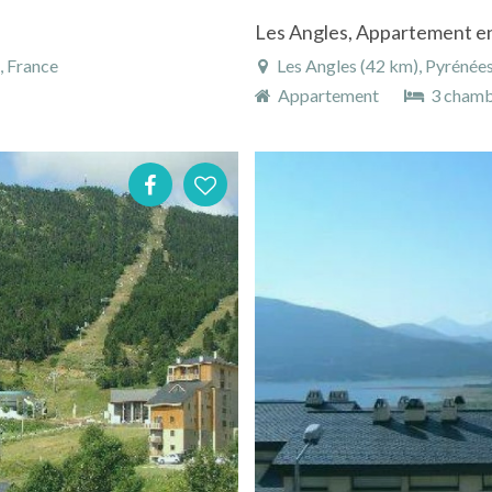
s
Les Angles, Appartement en
, France
Les Angles (42 km), Pyrénées-O
Appartement
3 chamb