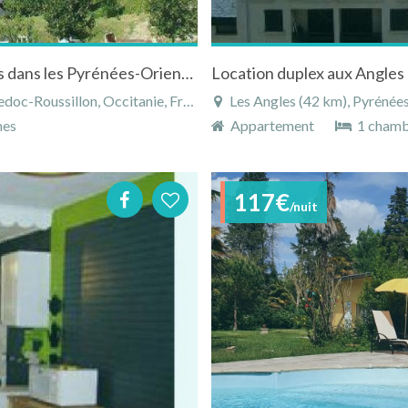
Appartement aux pieds des pistes aux Angles dans les Pyrénées-Orientales
c-Roussillon, Occitanie, France
Les Angles (42 km), Pyrénées-O
nes
Appartement
1 cham
117€
/nuit