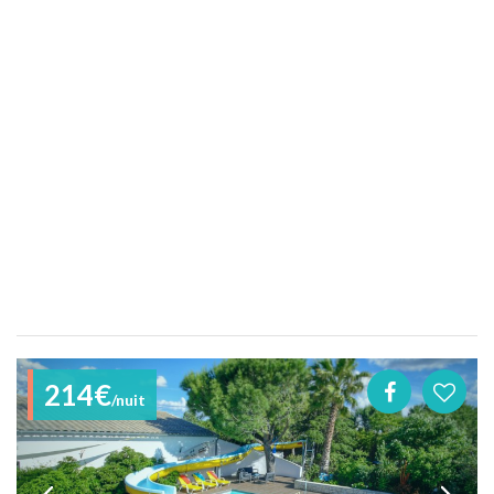
214€
/nuit