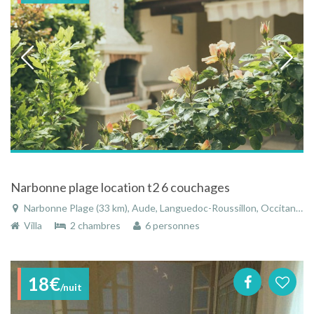
Narbonne plage location t2 6 couchages
Narbonne Plage (33 km), Aude, Languedoc-Roussillon, Occitanie, France
Villa
2 chambres
6 personnes
18€
/nuit