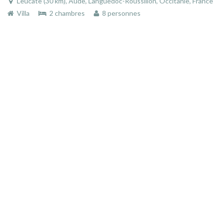
Leucate (30 km), Aude, Languedoc-Roussillon, Occitanie, France
Villa
2 chambres
8 personnes