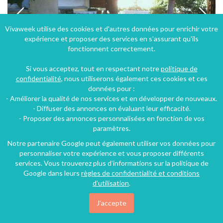
Vivaweek utilise des cookies et d'autres données pour enrichir votre
expérience et proposer des services en s'assurant qu'ils
fonctionnent correctement.
Si vous acceptez, tout en respectant notre
politique de
confidentialité
, nous utiliserons également ces cookies et ces
données pour :
- Améliorer la qualité de nos services et en développer de nouveaux.
maison bord de mer et port entre Narbonne plage et saint pierre la mer,
- Diffuser des annonces en évaluant leur efficacité.
- Proposer des annonces personnalisées en fonction de vos
Narbonne (34 km), Aude, Languedoc-Roussillon, Occitanie, France
paramètres.
Villa
3 chambres
7 personnes
Notre partenaire Google peut également utiliser vos données pour
personnaliser votre expérience et vous proposer différents
services. Vous trouverez plus d'informations sur la politique de
Google dans leurs
règles de confidentialité et conditions
75€
/nuit
d'utilisation
.
J'accepte